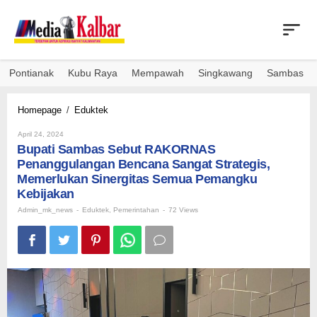
Skip
to
content
Pontianak
Kubu Raya
Mempawah
Singkawang
Sambas
Bupati
Homepage
/
Eduktek
Sambas
By
Sebut
April 24, 2024
Admin_mk_news
Bupati Sambas Sebut RAKORNAS
RAKORNAS
Penanggulangan
Penanggulangan Bencana Sangat Strategis,
Bencana
Memerlukan Sinergitas Semua Pemangku
Sangat
Kebijakan
Strategis,
Admin_mk_news
-
Eduktek
Memerlukan
,
Pemerintahan
-
72 Views
Sinergitas
Semua
Pemangku
Kebijakan