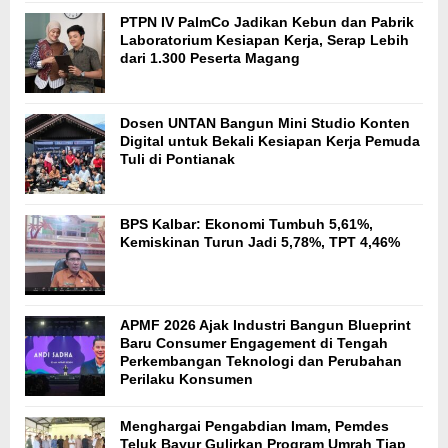
PTPN IV PalmCo Jadikan Kebun dan Pabrik
Laboratorium Kesiapan Kerja, Serap Lebih
dari 1.300 Peserta Magang
Dosen UNTAN Bangun Mini Studio Konten
Digital untuk Bekali Kesiapan Kerja Pemuda
Tuli di Pontianak
BPS Kalbar: Ekonomi Tumbuh 5,61%,
Kemiskinan Turun Jadi 5,78%, TPT 4,46%
APMF 2026 Ajak Industri Bangun Blueprint
Baru Consumer Engagement di Tengah
Perkembangan Teknologi dan Perubahan
Perilaku Konsumen
Menghargai Pengabdian Imam, Pemdes
Teluk Bayur Gulirkan Program Umrah Tiap