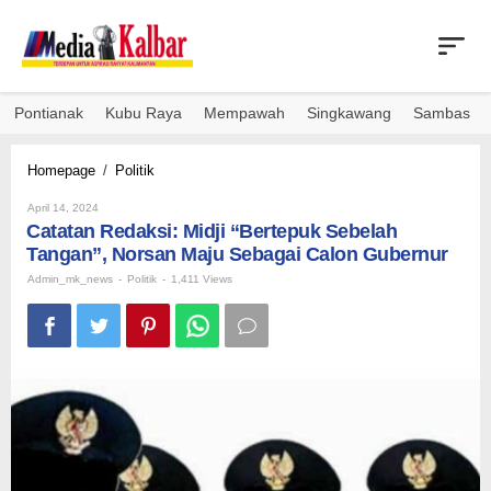
Skip
to
content
Pontianak
Kubu Raya
Mempawah
Singkawang
Sambas
Catatan
Homepage
/
Politik
Redaksi:
By
Midji
April 14, 2024
Admin_mk_news
Catatan Redaksi: Midji “Bertepuk Sebelah
"Bertepuk
Sebelah
Tangan”, Norsan Maju Sebagai Calon Gubernur
Tangan",
Admin_mk_news
-
Politik
-
1,411 Views
Norsan
Maju
Sebagai
Calon
Gubernur