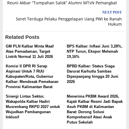
Reuni Akbar “Tumpahan Salok” Alumni MTsN Pemangkat
navigation
NEXT POST
Seret Terduga Pelaku Penggelapan Uang PWI ke Ranah
Hukum
Related Posts
GM PLN Kalbar Minta Maaf
BPS Kalbar: Inflasi Juni 3,28%,
Atas Pemadaman, Target
NTP Turun, Ekspor Melemah
Listrik Normal 11 Juli 2026
19,16%
Komisi II DPR RI Serap
BPBD Kalbar: Status Siaga
Aspirasi Untuk 7 RUU
Darurat Karhutla Sambas
Kabupaten/Kota, Gubernur
Diperpanjang hingga 20 Juni
Kalbar: Mendesak Pemekaran
2026
Provinsi Kalimantan Barat
Sinergi Lintas Sektor,
Menerima PKBM Award 2026,
Wakapolda Kalbar Hadiri
Kajati Kalbar Resmi Jadi Bapak
Musrenbang RKPD 2027 untuk
Asuh PKBM di Kalimantan
Wujudkan Pembangunan
Barat: Dorong Solusi
Inklusif
Komprehensif Atasi Anak
Putus Sekolah