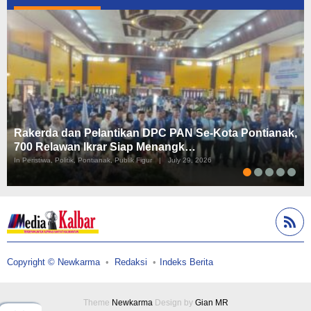
Rakerda dan Pelantikan DPC PAN Se-Kota Pontianak,
700 Relawan Ikrar Siap Menangk…
In Peristiwa, Politik, Pontianak, Publik Figur
|
July 29, 2026
Copyright © Newkarma
Redaksi
Indeks Berita
Theme
Newkarma
Design by
Gian MR