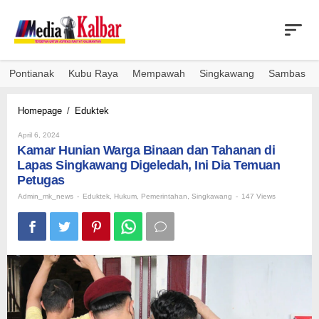
Skip
to
content
Pontianak
Kubu Raya
Mempawah
Singkawang
Sambas
Kamar
Homepage
/
Eduktek
Hunian
By
Warga
April 6, 2024
Admin_mk_news
Kamar Hunian Warga Binaan dan Tahanan di
Binaan
dan
Lapas Singkawang Digeledah, Ini Dia Temuan
Tahanan
Petugas
di
Admin_mk_news
-
Eduktek
,
Hukum
,
Pemerintahan
,
Singkawang
-
147 Views
Lapas
Singkawang
Digeledah,
Ini
Dia
Temuan
Petugas