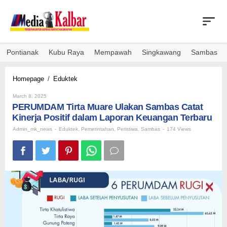
Skip
to
content
Pontianak
Kubu Raya
Mempawah
Singkawang
Sambas
PERUMDAM
Homepage
/
Eduktek
Tirta
By
Muare
March 8, 2025
Admin_mk_news
PERUMDAM Tirta Muare Ulakan Sambas Catat
Ulakan
Sambas
Kinerja Positif dalam Laporan Keuangan Terbaru
Catat
Admin_mk_news
-
Eduktek
,
Pemerintahan
,
Peristiwa
,
Sambas
-
174 Views
Kinerja
Positif
dalam
Laporan
Keuangan
Terbaru