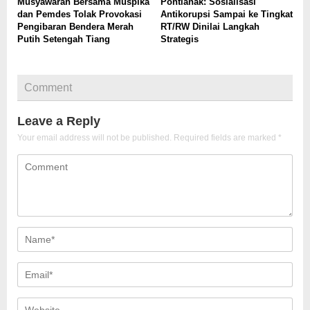
Musyawarah Bersama Muspika
Pontianak: Sosialisasi
dan Pemdes Tolak Provokasi
Antikorupsi Sampai ke Tingkat
Pengibaran Bendera Merah
RT/RW Dinilai Langkah
Putih Setengah Tiang
Strategis
Comment
Leave a Reply
Your email address will not be published.
Required fields are marked
*