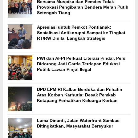
Bersama Muspika dan Pemdes Tolak
Provokasi Pengibaran Bendera Merah Putih
Setengah Tiang
Apresiasi untuk Pemkot Pontianak:
Sosialisasi Antikorupsi Sampai ke Tingkat
RT/RW Dinilai Langkah Strategis
PWI dan AFPI Perkuat Literasi Pindar, Pers
Didorong Jadi Garda Terdepan Edukasi
Publik Lawan Pinjol Ilegal
DPD LPM RI Kalbar Berduka dan Prihatin
Atas Korban Karhutla: Desak Pemkab
Ketapang Perhatikan Keluarga Korban
Lama Dinanti, Jalan Waterfront Sambas
Ditingkatkan, Masyarakat Bersyukur