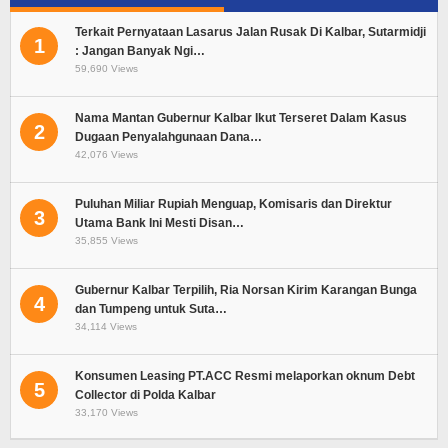
Terkait Pernyataan Lasarus Jalan Rusak Di Kalbar, Sutarmidji
1
: Jangan Banyak Ngi…
59,690 Views
Nama Mantan Gubernur Kalbar Ikut Terseret Dalam Kasus
2
Dugaan Penyalahgunaan Dana…
42,076 Views
Puluhan Miliar Rupiah Menguap, Komisaris dan Direktur
3
Utama Bank Ini Mesti Disan…
35,855 Views
Gubernur Kalbar Terpilih, Ria Norsan Kirim Karangan Bunga
4
dan Tumpeng untuk Suta…
34,114 Views
Konsumen Leasing PT.ACC Resmi melaporkan oknum Debt
5
Collector di Polda Kalbar
33,170 Views