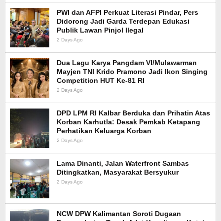
PWI dan AFPI Perkuat Literasi Pindar, Pers
Didorong Jadi Garda Terdepan Edukasi
Publik Lawan Pinjol Ilegal
2 Days Ago
Dua Lagu Karya Pangdam VI/Mulawarman
Mayjen TNI Krido Pramono Jadi Ikon Singing
Competition HUT Ke-81 RI
2 Days Ago
DPD LPM RI Kalbar Berduka dan Prihatin Atas
Korban Karhutla: Desak Pemkab Ketapang
Perhatikan Keluarga Korban
2 Days Ago
Lama Dinanti, Jalan Waterfront Sambas
Ditingkatkan, Masyarakat Bersyukur
2 Days Ago
NCW DPW Kalimantan Soroti Dugaan