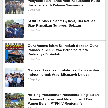
Penyerobotan Tanah Adat Kesultanan Kutai
Kartanegara di Palaran Samarinda
2 Days Ago
KORPRI Siap Gelar MTQ ke-8, 103 Kafilah
Siap Ramaikan Sulawesi Selatan
2 Days Ago
Guru Agama Islam Selingkuh dengan Guru
Pancasila, 700 Siswa Berdemo Minta
Keduanya Dipindah
3 Days Ago
Menaker Tekankan Kolaborasi Kampus dan
Industri untuk Atasi Mismatch Lulusan
3 Days Ago
Holding Perkebunan Nusantara Tingkatkan
Efisiensi Operasional Melalui Field Day
Panen Bersih PTPN IV Regional V