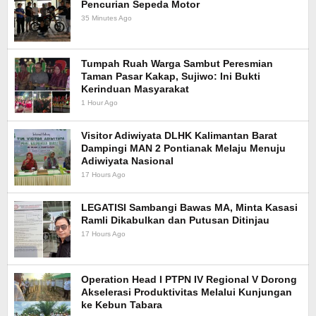
Pencurian Sepeda Motor
Kalbar
35 Minutes Ago
Tumpah Ruah Warga Sambut Peresmian
Taman Pasar Kakap, Sujiwo: Ini Bukti
Kerinduan Masyarakat
1 Hour Ago
Visitor Adiwiyata DLHK Kalimantan Barat
Dampingi MAN 2 Pontianak Melaju Menuju
Adiwiyata Nasional
17 Hours Ago
LEGATISI Sambangi Bawas MA, Minta Kasasi
Ramli Dikabulkan dan Putusan Ditinjau
17 Hours Ago
Operation Head I PTPN IV Regional V Dorong
Akselerasi Produktivitas Melalui Kunjungan
ke Kebun Tabara