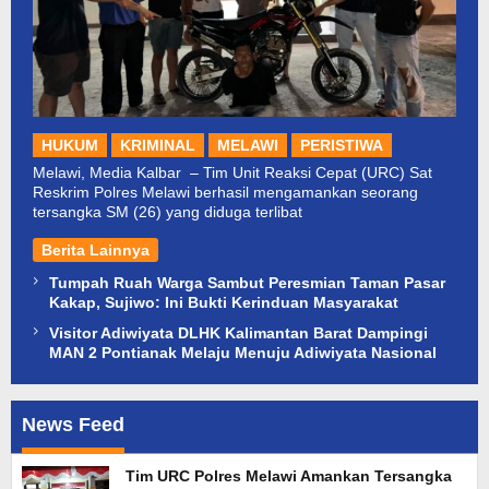
HUKUM
KRIMINAL
MELAWI
PERISTIWA
Melawi, Media Kalbar – Tim Unit Reaksi Cepat (URC) Sat
Reskrim Polres Melawi berhasil mengamankan seorang
tersangka SM (26) yang diduga terlibat
Berita Lainnya
Tumpah Ruah Warga Sambut Peresmian Taman Pasar
Kakap, Sujiwo: Ini Bukti Kerinduan Masyarakat
Visitor Adiwiyata DLHK Kalimantan Barat Dampingi
MAN 2 Pontianak Melaju Menuju Adiwiyata Nasional
News Feed
Media
Tim URC Polres Melawi Amankan Tersangka