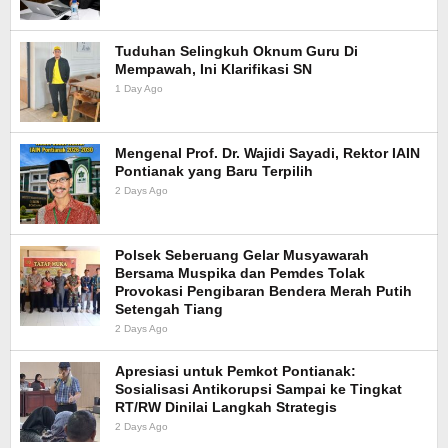
Tuduhan Selingkuh Oknum Guru Di
Mempawah, Ini Klarifikasi SN
1 Day Ago
Mengenal Prof. Dr. Wajidi Sayadi, Rektor IAIN
Pontianak yang Baru Terpilih
2 Days Ago
Polsek Seberuang Gelar Musyawarah
Bersama Muspika dan Pemdes Tolak
Provokasi Pengibaran Bendera Merah Putih
Setengah Tiang
2 Days Ago
Apresiasi untuk Pemkot Pontianak:
Sosialisasi Antikorupsi Sampai ke Tingkat
RT/RW Dinilai Langkah Strategis
2 Days Ago