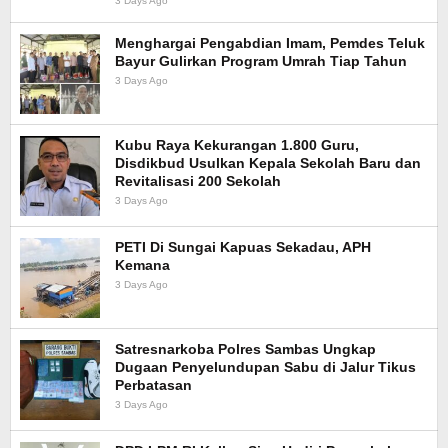
3 Days Ago
Menghargai Pengabdian Imam, Pemdes Teluk
Bayur Gulirkan Program Umrah Tiap Tahun
3 Days Ago
Kubu Raya Kekurangan 1.800 Guru,
Disdikbud Usulkan Kepala Sekolah Baru dan
Revitalisasi 200 Sekolah
3 Days Ago
PETI Di Sungai Kapuas Sekadau, APH
Kemana
3 Days Ago
Satresnarkoba Polres Sambas Ungkap
Dugaan Penyelundupan Sabu di Jalur Tikus
Perbatasan
3 Days Ago