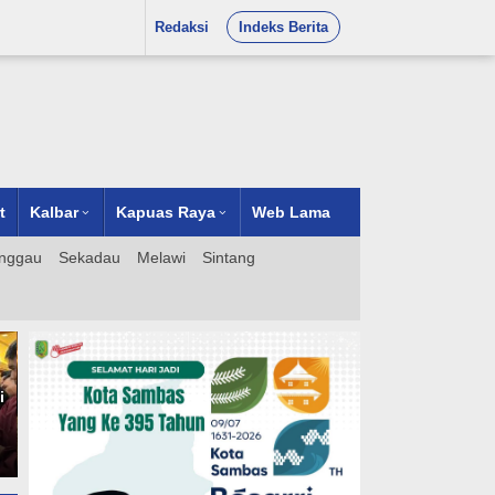
Redaksi
Indeks Berita
t
Kalbar
Kapuas Raya
Web Lama
nggau
Sekadau
Melawi
Sintang
Dua Lagu Karya Pangdam
i
VI/Mulawarman Mayjen TNI
Krido Pramono Jadi Ikon
Singing Competition HUT Ke-
81 RI