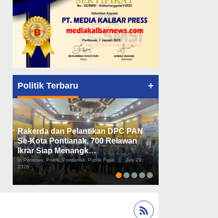
+
Politik Terbaru
Rakerda dan Pelantikan DPC PAN
Peta Politik K
Se-Kota Pontianak, 700 Relawan
Tiga Dapil da
Ikrar Siap Menangk…
Diusulkan
In Peristiwa, Politik, Pontianak, Publik Figur
|
July 29,
In Pemerintahan, Perist
2026
2026