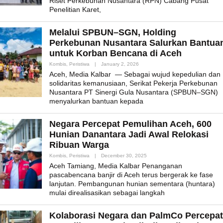
Riset Perkebunan Nusantara (RPN) Cabang Pusat
Penelitian Karet,
Melalui SPBUN–SGN, Holding
Perkebunan Nusantara Salurkan Bantua
untuk Korban Bencana di Aceh
By
Kombis
,
Peristiwa
|
January 2, 2026
Admin_mk_news
Aceh, Media Kalbar — Sebagai wujud kepedulian dan
solidaritas kemanusiaan, Serikat Pekerja Perkebunan
Nusantara PT Sinergi Gula Nusantara (SPBUN–SGN)
menyalurkan bantuan kepada
Negara Percepat Pemulihan Aceh, 600
Hunian Danantara Jadi Awal Relokasi
Ribuan Warga
By
Kombis
,
Peristiwa
|
December 30, 2025
Admin_mk_news
Aceh Tamiang, Media Kalbar Penanganan
pascabencana banjir di Aceh terus bergerak ke fase
lanjutan. Pembangunan hunian sementara (huntara)
mulai direalisasikan sebagai langkah
Kolaborasi Negara dan PalmCo Percepat