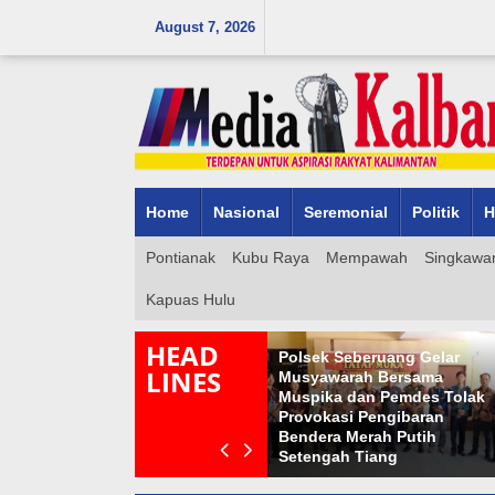
Skip
August 7, 2026
to
content
Home
Nasional
Seremonial
Politik
H
Pontianak
Kubu Raya
Mempawah
Singkawa
Kapuas Hulu
HEAD
Polsek Seberuang Gelar
LINES
Musyawarah Bersama
Muspika dan Pemdes Tolak
Mengenal Prof. Dr. Wajidi
Provokasi Pengibaran
Sayadi, Rektor IAIN
Bendera Merah Putih
Pontianak yang Baru Terpilih
Setengah Tiang