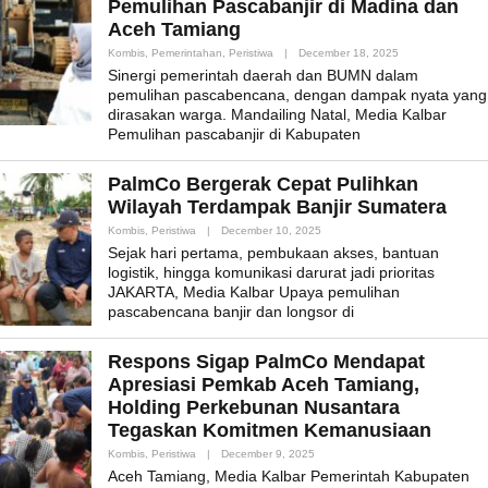
Pemulihan Pascabanjir di Madina dan
Aceh Tamiang
By
Kombis
,
Pemerintahan
,
Peristiwa
|
December 18, 2025
Admin_mk_news
Sinergi pemerintah daerah dan BUMN dalam
pemulihan pascabencana, dengan dampak nyata yang
dirasakan warga. Mandailing Natal, Media Kalbar
Pemulihan pascabanjir di Kabupaten
PalmCo Bergerak Cepat Pulihkan
Wilayah Terdampak Banjir Sumatera
By
Kombis
,
Peristiwa
|
December 10, 2025
Admin_mk_news
Sejak hari pertama, pembukaan akses, bantuan
logistik, hingga komunikasi darurat jadi prioritas
JAKARTA, Media Kalbar Upaya pemulihan
pascabencana banjir dan longsor di
Respons Sigap PalmCo Mendapat
Apresiasi Pemkab Aceh Tamiang,
Holding Perkebunan Nusantara
Tegaskan Komitmen Kemanusiaan
By
Kombis
,
Peristiwa
|
December 9, 2025
Admin_mk_news
Aceh Tamiang, Media Kalbar Pemerintah Kabupaten