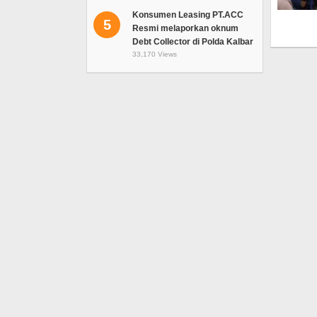
Konsumen Leasing PT.ACC
5
Resmi melaporkan oknum
Debt Collector di Polda Kalbar
33,170 Views