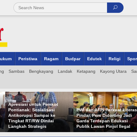
ukum
Peristiwa
Ragam
Budpar
Edutek
Religi
Spor
ng
Sambas
Bengkayang
Landak
Ketapang
Kayong Utara
Sa
Apresiasi untuk Pemkot
Pontianak: Sosialisasi
PWI dan AFPI Perkuat Literas
Antikorupsi Sampai ke
Pindar, Pers Didorong Jadi
Tingkat RT/RW Dinilai
Garda Terdepan Edukasi
Langkah Strategis
Publik Lawan Pinjol Ilegal