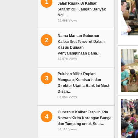
1
Jalan Rusak Di Kalbar,
Sutarmidji : Jangan Banyak
Ngi…
59,688 Views
Nama Mantan Gubernur
2
Kalbar Ikut Terseret Dalam
Kasus Dugaan
Penyalahgunaan Dana…
42,076 Views
Puluhan Miliar Rupiah
3
Menguap, Komisaris dan
Direktur Utama Bank Ini Mesti
Disan…
35,854 Views
Gubernur Kalbar Terpilih, Ria
4
Norsan Kirim Karangan Bunga
dan Tumpeng untuk Suta…
34,114 Views