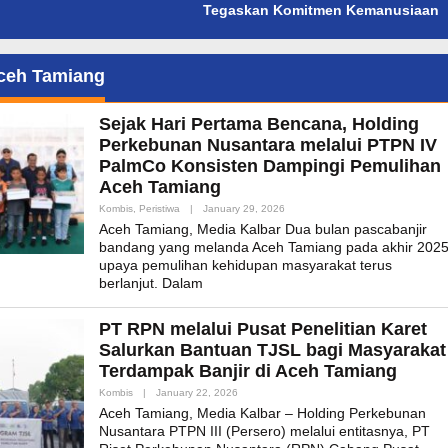
Tegaskan Komitmen Kemanusiaan
ceh Tamiang
Sejak Hari Pertama Bencana, Holding
Perkebunan Nusantara melalui PTPN IV
PalmCo Konsisten Dampingi Pemulihan
Aceh Tamiang
By
Kombis
,
Peristiwa
|
January 29, 2026
Admin_mk_news
Aceh Tamiang, Media Kalbar Dua bulan pascabanjir
bandang yang melanda Aceh Tamiang pada akhir 2025
upaya pemulihan kehidupan masyarakat terus
berlanjut. Dalam
PT RPN melalui Pusat Penelitian Karet
Salurkan Bantuan TJSL bagi Masyarakat
Terdampak Banjir di Aceh Tamiang
By
Kombis
|
January 22, 2026
Admin_mk_news
Aceh Tamiang, Media Kalbar – Holding Perkebunan
Nusantara PTPN III (Persero) melalui entitasnya, PT