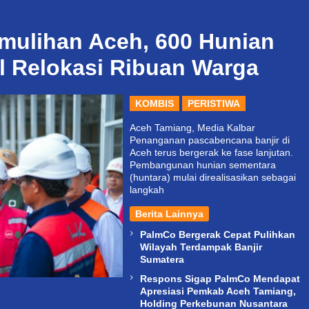
mulihan Aceh, 600 Hunian
l Relokasi Ribuan Warga
KOMBIS
PERISTIWA
Aceh Tamiang, Media Kalbar
Penanganan pascabencana banjir di
Aceh terus bergerak ke fase lanjutan.
Pembangunan hunian sementara
(huntara) mulai direalisasikan sebagai
langkah
Berita Lainnya
PalmCo Bergerak Cepat Pulihkan
Wilayah Terdampak Banjir
Sumatera
Respons Sigap PalmCo Mendapat
Apresiasi Pemkab Aceh Tamiang,
Holding Perkebunan Nusantara