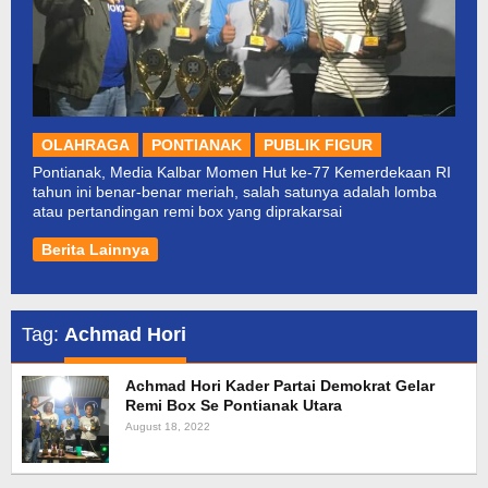
OLAHRAGA
PONTIANAK
PUBLIK FIGUR
Pontianak, Media Kalbar Momen Hut ke-77 Kemerdekaan RI
tahun ini benar-benar meriah, salah satunya adalah lomba
atau pertandingan remi box yang diprakarsai
Berita Lainnya
Tag:
Achmad Hori
Achmad Hori Kader Partai Demokrat Gelar
Remi Box Se Pontianak Utara
August 18, 2022