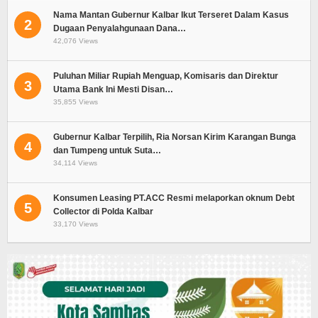
Nama Mantan Gubernur Kalbar Ikut Terseret Dalam Kasus
2
Dugaan Penyalahgunaan Dana…
42,076 Views
Puluhan Miliar Rupiah Menguap, Komisaris dan Direktur
3
Utama Bank Ini Mesti Disan…
35,855 Views
Gubernur Kalbar Terpilih, Ria Norsan Kirim Karangan Bunga
4
dan Tumpeng untuk Suta…
34,114 Views
Konsumen Leasing PT.ACC Resmi melaporkan oknum Debt
5
Collector di Polda Kalbar
33,170 Views