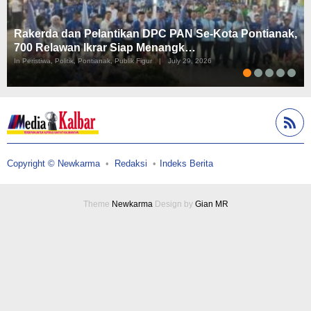
Rakerda dan Pelantikan DPC PAN Se-Kota Pontianak,
700 Relawan Ikrar Siap Menangk…
In Peristiwa, Politik, Pontianak, Publik Figur
|
July 29, 2026
Copyright © Newkarma
Redaksi
Indeks Berita
Theme
Newkarma
Design by
Gian MR