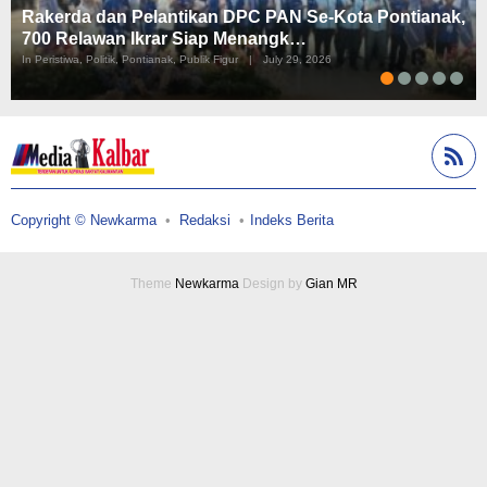
Rakerda dan Pelantikan DPC PAN Se-Kota Pontianak,
700 Relawan Ikrar Siap Menangk…
In Peristiwa, Politik, Pontianak, Publik Figur
|
July 29, 2026
Copyright © Newkarma
Redaksi
Indeks Berita
Theme
Newkarma
Design by
Gian MR