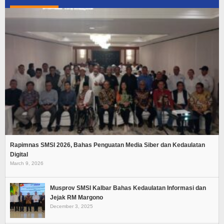
Rapimnas SMSI 2026, Bahas Penguatan Media Siber dan Kedaulatan
Digital
March 9, 2026
Musprov SMSI Kalbar Bahas Kedaulatan Informasi dan
Jejak RM Margono
December 3, 2025