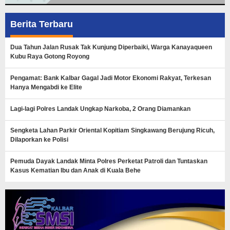
Berita Terbaru
Dua Tahun Jalan Rusak Tak Kunjung Diperbaiki, Warga Kanayaqueen
Kubu Raya Gotong Royong
Pengamat: Bank Kalbar Gagal Jadi Motor Ekonomi Rakyat, Terkesan
Hanya Mengabdi ke Elite
Lagi-lagi Polres Landak Ungkap Narkoba, 2 Orang Diamankan
Sengketa Lahan Parkir Oriental Kopitiam Singkawang Berujung Ricuh,
Dilaporkan ke Polisi
Pemuda Dayak Landak Minta Polres Perketat Patroli dan Tuntaskan
Kasus Kematian Ibu dan Anak di Kuala Behe