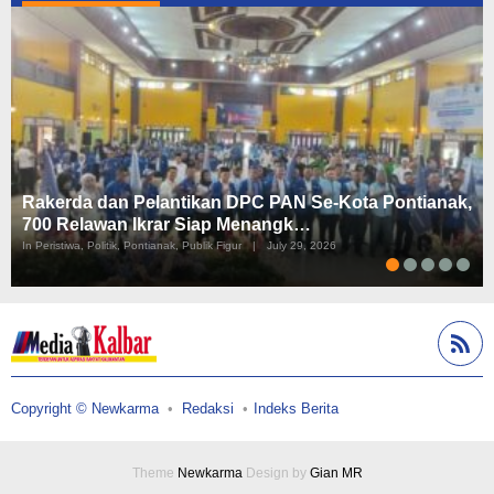
Rakerda dan Pelantikan DPC PAN Se-Kota Pontianak,
700 Relawan Ikrar Siap Menangk…
In Peristiwa, Politik, Pontianak, Publik Figur
|
July 29, 2026
Copyright © Newkarma
Redaksi
Indeks Berita
Theme
Newkarma
Design by
Gian MR