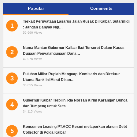
Popular
Comments
Terkait Pernyataan Lasarus Jalan Rusak Di Kalbar, Sutarmidji
1
: Jangan Banyak Ngi…
59,690 Views
Nama Mantan Gubernur Kalbar Ikut Terseret Dalam Kasus
2
Dugaan Penyalahgunaan Dana…
42,076 Views
Puluhan Miliar Rupiah Menguap, Komisaris dan Direktur
3
Utama Bank Ini Mesti Disan…
35,855 Views
Gubernur Kalbar Terpilih, Ria Norsan Kirim Karangan Bunga
4
dan Tumpeng untuk Suta…
34,115 Views
Konsumen Leasing PT.ACC Resmi melaporkan oknum Debt
5
Collector di Polda Kalbar