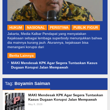
HUKUM
NASIONAL
PERISTIWA
PUBLIK FIGUR
Jakarta, Media Kalbar Pendapat yang menyatakan
Kejaksaan sebagai lembaga superbody menunjukkan bahwa
dia mainnya kurang jauh. Aturannya, kejaksaan bisa
menangani korupsi dari
Berita Lainnya
MAKI Mendesak KPK Agar Segera Tuntaskan Kasus
Dugaan Korupsi Jalan Mempawah
Tag:
Boyamin Saiman
MAKI Mendesak KPK Agar Segera Tuntaskan
Kasus Dugaan Korupsi Jalan Mempawah
May 8, 2026