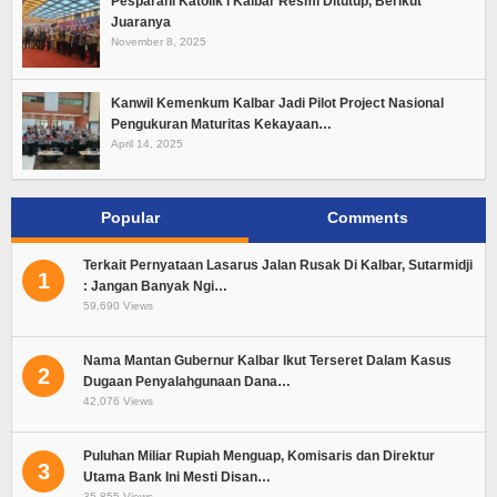
Pesparani Katolik I Kalbar Resmi Ditutup, Berikut
Juaranya
November 8, 2025
Kanwil Kemenkum Kalbar Jadi Pilot Project Nasional
Pengukuran Maturitas Kekayaan…
April 14, 2025
Popular
Comments
Terkait Pernyataan Lasarus Jalan Rusak Di Kalbar, Sutarmidji
1
: Jangan Banyak Ngi…
59,690 Views
Nama Mantan Gubernur Kalbar Ikut Terseret Dalam Kasus
2
Dugaan Penyalahgunaan Dana…
42,076 Views
Puluhan Miliar Rupiah Menguap, Komisaris dan Direktur
3
Utama Bank Ini Mesti Disan…
35,855 Views