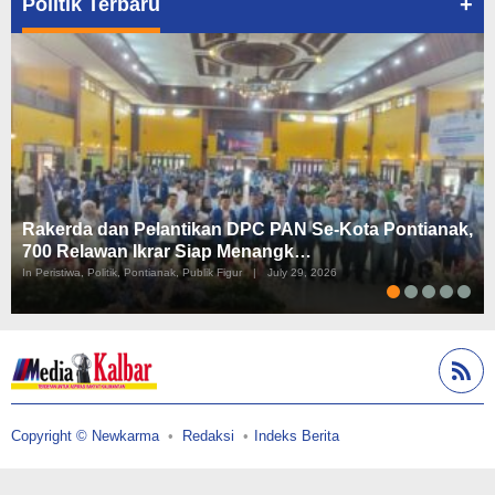
+
Politik Terbaru
Rakerda dan Pelantikan DPC PAN Se-Kota Pontianak,
700 Relawan Ikrar Siap Menangk…
In Peristiwa, Politik, Pontianak, Publik Figur
|
July 29, 2026
Copyright © Newkarma
Redaksi
Indeks Berita