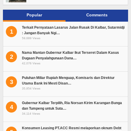
Popular
Comments
Terkait Pernyataan Lasarus Jalan Rusak Di Kalbar, Sutarmidji
1
: Jangan Banyak Ngi…
59,689 Views
Nama Mantan Gubernur Kalbar Ikut Terseret Dalam Kasus
2
Dugaan Penyalahgunaan Dana…
42,076 Views
Puluhan Miliar Rupiah Menguap, Komisaris dan Direktur
3
Utama Bank Ini Mesti Disan…
35,854 Views
Gubernur Kalbar Terpilih, Ria Norsan Kirim Karangan Bunga
4
dan Tumpeng untuk Suta…
34,114 Views
Konsumen Leasing PT.ACC Resmi melaporkan oknum Debt