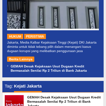
HUKUM
PERISTIWA
Jakarta, Media Kalbar Kejaksaan Tinggi (Kejati) DKI Jakarta
diminta untuk tidak tebang pilih dalam menangani kasus
dugaan korupsi yang melibatkan penggunaan jasa
Berita Lainnya
GEMAH Desak Kejaksaan Usut Dugaan Kredit
Bermasalah Senilai Rp 2 Triliun di Bank Jakarta
Tag:
Kejati Jakarta
GEMAH Desak Kejaksaan Usut Dugaan Kredit
Bermasalah Senilai Rp 2 Triliun di Bank
Jakarta