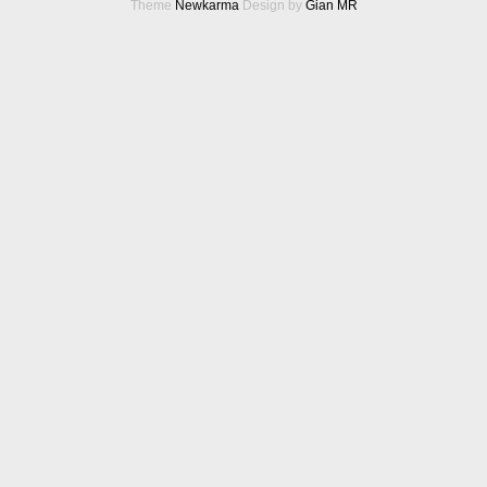
Theme
Newkarma
Design by
Gian MR