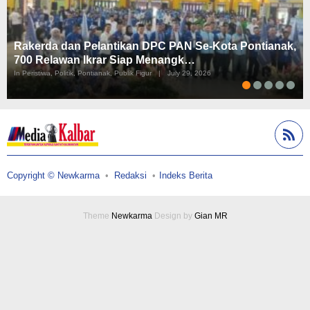
Rakerda dan Pelantikan DPC PAN Se-Kota Pontianak,
700 Relawan Ikrar Siap Menangk…
In Peristiwa, Politik, Pontianak, Publik Figur
|
July 29, 2026
Copyright © Newkarma
Redaksi
Indeks Berita
Theme
Newkarma
Design by
Gian MR