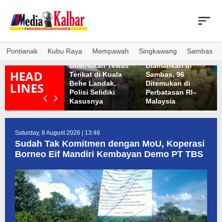
Skip
to
content
Pontianak
Kubu Raya
Mempawah
Singkawang
Sambas
Ibu dan Anak
1.286 Telur Penyu
uar Biasa Ramai
Ditemukan Tewas
Diamankan di
HEAD
eringatan 666
Terikat di Kuala
Sambas, 96
ahun Masuknya
Behe Landak,
Ditemukan di
LINES
slam di Tanah
Polisi Selidiki
Perbatasan RI–
apua
Kasusnya
Malaysia
Saturday, 8 August 2026 | 13:46
Sudah Tak Komitmen dengan MoU, Koperasi
Borneo Eif Mandiri Kembayan Demo PT TBS