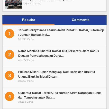
April 14, 2025
Popular
Comments
Terkait Pernyataan Lasarus Jalan Rusak Di Kalbar, Sutarmidji
1
: Jangan Banyak Ngi…
59,690 Views
Nama Mantan Gubernur Kalbar Ikut Terseret Dalam Kasus
2
Dugaan Penyalahgunaan Dana…
42,077 Views
Puluhan Miliar Rupiah Menguap, Komisaris dan Direktur
3
Utama Bank Ini Mesti Disan…
35,858 Views
Gubernur Kalbar Terpilih, Ria Norsan Kirim Karangan Bunga
4
dan Tumpeng untuk Suta…
34,115 Views