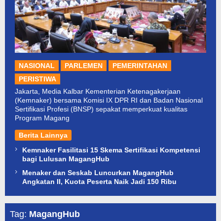
NASIONAL
PARLEMEN
PEMERINTAHAN
PERISTIWA
Jakarta, Media Kalbar Kementerian Ketenagakerjaan
(Kemnaker) bersama Komisi IX DPR RI dan Badan Nasional
Sertifikasi Profesi (BNSP) sepakat memperkuat kualitas
Program Magang
Berita Lainnya
Kemnaker Fasilitasi 15 Skema Sertifikasi Kompetensi
bagi Lulusan MagangHub
Menaker dan Seskab Luncurkan MagangHub
Angkatan II, Kuota Peserta Naik Jadi 150 Ribu
Tag:
MagangHub