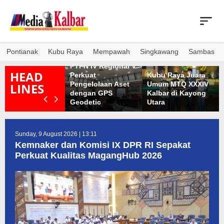
Skip
to
content
Pontianak
Kubu Raya
Mempawah
Singkawang
Sambas
ilad ke-9 SPM,
ato’ Awaludin
PTPN IV Regional V
HEAD
jak Semua Elemen
Perkuat
Kubu Raya Juara
aga Persatuan
Pengelolaan Aset
Umum MTQ XXXIV
LINES
an Budaya
dengan GPS
Kalbar di Kayong
elayu
Geodetic
Utara
Sunday, 9 August 2026 | 13:11
Kemnaker dan Komisi IX DPR RI Sepakat
Perkuat Kualitas MagangHub 2026