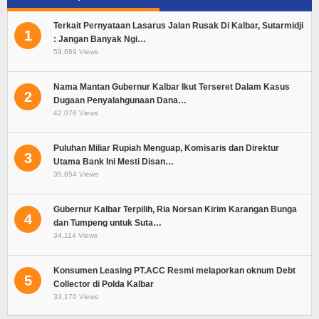
Terkait Pernyataan Lasarus Jalan Rusak Di Kalbar, Sutarmidji
1
: Jangan Banyak Ngi…
59,689 Views
Nama Mantan Gubernur Kalbar Ikut Terseret Dalam Kasus
2
Dugaan Penyalahgunaan Dana…
42,076 Views
Puluhan Miliar Rupiah Menguap, Komisaris dan Direktur
3
Utama Bank Ini Mesti Disan…
35,854 Views
Gubernur Kalbar Terpilih, Ria Norsan Kirim Karangan Bunga
4
dan Tumpeng untuk Suta…
34,114 Views
Konsumen Leasing PT.ACC Resmi melaporkan oknum Debt
5
Collector di Polda Kalbar
33,170 Views