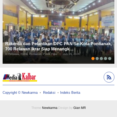
Rakerda dan Pelantikan DPC PAN Se-Kota Pontianak,
700 Relawan Ikrar Siap Menangk…
In Peristiwa, Politik, Pontianak, Publik Figur
|
July 29, 2026
Copyright © Newkarma
Redaksi
Indeks Berita
Theme
Newkarma
Design by
Gian MR