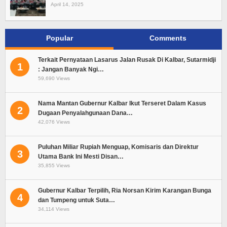
April 14, 2025
Popular
Comments
Terkait Pernyataan Lasarus Jalan Rusak Di Kalbar, Sutarmidji
1
: Jangan Banyak Ngi…
59,690 Views
Nama Mantan Gubernur Kalbar Ikut Terseret Dalam Kasus
2
Dugaan Penyalahgunaan Dana…
42,076 Views
Puluhan Miliar Rupiah Menguap, Komisaris dan Direktur
3
Utama Bank Ini Mesti Disan…
35,855 Views
Gubernur Kalbar Terpilih, Ria Norsan Kirim Karangan Bunga
4
dan Tumpeng untuk Suta…
34,114 Views