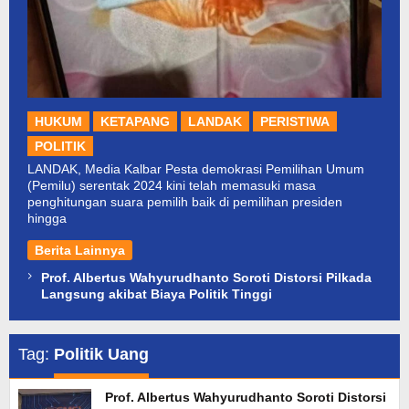
HUKUM
KETAPANG
LANDAK
PERISTIWA
POLITIK
LANDAK, Media Kalbar Pesta demokrasi Pemilihan Umum
(Pemilu) serentak 2024 kini telah memasuki masa
penghitungan suara pemilih baik di pemilihan presiden
hingga
Berita Lainnya
Prof. Albertus Wahyurudhanto Soroti Distorsi Pilkada
Langsung akibat Biaya Politik Tinggi
Tag:
Politik Uang
Prof. Albertus Wahyurudhanto Soroti Distorsi