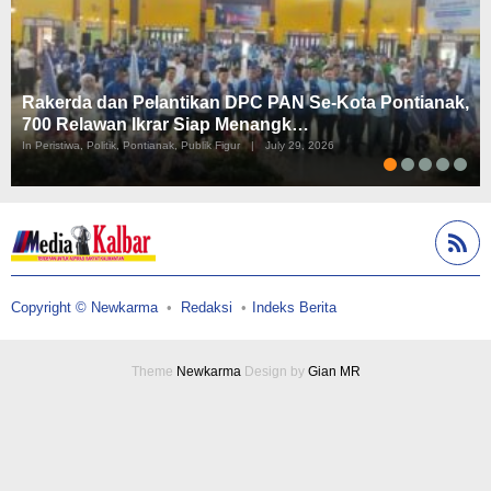
Rakerda dan Pelantikan DPC PAN Se-Kota Pontianak,
700 Relawan Ikrar Siap Menangk…
In Peristiwa, Politik, Pontianak, Publik Figur
|
July 29, 2026
Copyright © Newkarma
Redaksi
Indeks Berita
Theme
Newkarma
Design by
Gian MR