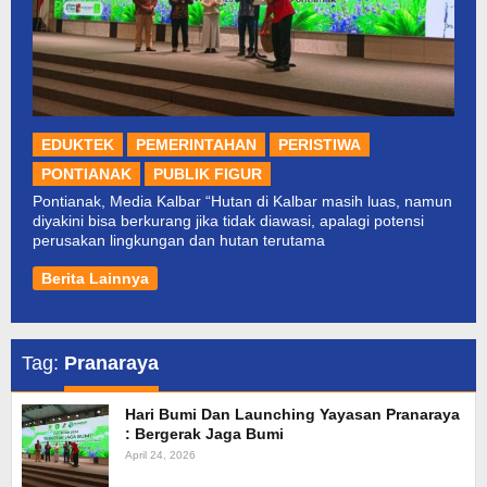
EDUKTEK
PEMERINTAHAN
PERISTIWA
PONTIANAK
PUBLIK FIGUR
Pontianak, Media Kalbar “Hutan di Kalbar masih luas, namun
diyakini bisa berkurang jika tidak diawasi, apalagi potensi
perusakan lingkungan dan hutan terutama
Berita Lainnya
Tag:
Pranaraya
Hari Bumi Dan Launching Yayasan Pranaraya
: Bergerak Jaga Bumi
April 24, 2026