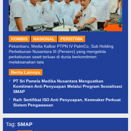
KOMBIS
NASIONAL
PERISTIWA
Pekanbaru, Media Kalbar PTPN IV PalmCo, Sub Holding
Perkebunan Nusantara III (Persero) yang mengelola
perkebunan sawit terluas di dunia berkomitmen
melaksanakan tata
Berita Lainnya
PT Sri Pamela Medika Nusantara Menguatkan
Komitmen Anti Penyuapan Melalui Program Sosialisasi
SMAP
Raih Sertifikat ISO Anti Penyuapan, Kemnaker Perkuat
Sistem Pengawasan
Tag:
SMAP