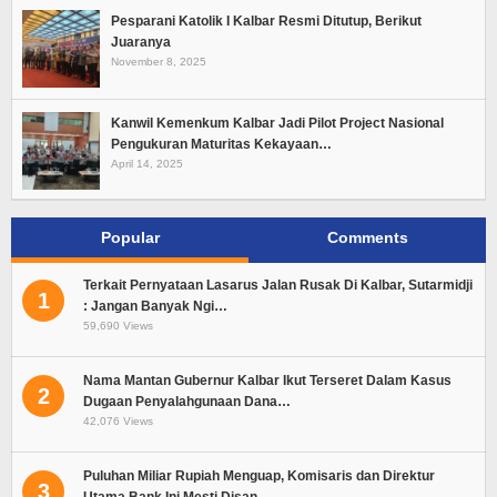
Pesparani Katolik I Kalbar Resmi Ditutup, Berikut
Juaranya
November 8, 2025
Kanwil Kemenkum Kalbar Jadi Pilot Project Nasional
Pengukuran Maturitas Kekayaan…
April 14, 2025
Popular
Comments
Terkait Pernyataan Lasarus Jalan Rusak Di Kalbar, Sutarmidji
1
: Jangan Banyak Ngi…
59,690 Views
Nama Mantan Gubernur Kalbar Ikut Terseret Dalam Kasus
2
Dugaan Penyalahgunaan Dana…
42,076 Views
Puluhan Miliar Rupiah Menguap, Komisaris dan Direktur
3
Utama Bank Ini Mesti Disan…