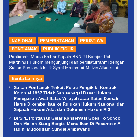
NASIONAL
PEMERINTAHAN
PERISTIWA
PONTIANAK
PUBLIK FIGUR
Pontianak, Media Kalbar Kepala BNN RI Komjen Pol
Marthinus Hukom mengunjungi dan bersilaturrahmi dengan
Sultan Pontianak ke-9 Syarif Machmud Melvin Alkadrie di
Berita Lainnya
Sultan Pontianak Terkait Pulau Pengikik: Kontrak
Kolonial 1857 Tidak Sah sebagai Dasar Hukum
Penegasan Awal Batas Wilayah atau Batas Daerah,
Harus Dikembalikan ke Rujukan Hukum Nasional dan
Sejarah Hukum Adat dan Dokumen Hukum RIS
BPSPL Pontianak Gelar Konservasi Goes To School
Dan Makan Siang Bergizi Menu Ikan Di Pesantren Al-
faqihi Muqoddam Sungai Ambawang