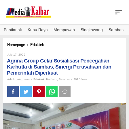
Skip
to
content
Pontianak
Kubu Raya
Mempawah
Singkawang
Sambas
Agrina
Homepage
/
Eduktek
Group
By
Gelar
July 17, 2025
Admin_mk_news
Agrina Group Gelar Sosialisasi Pencegahan
Sosialisasi
Pencegahan
Karhutla di Sambas, Sinergi Perusahaan dan
Karhutla
Pemerintah Diperkuat
di
Admin_mk_news
-
Eduktek
,
Hankam
,
Sambas
-
209 Views
Sambas,
Sinergi
Perusahaan
dan
Pemerintah
Diperkuat