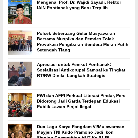
Mengenal Prof. Dr. Wajidi Sayadi, Rektor
IAIN Pontianak yang Baru Terpilih
Polsek Seberuang Gelar Musyawarah
Bersama Muspika dan Pemdes Tolak
Provokasi Pengibaran Bendera Merah Putih
Setengah Tiang
Apresiasi untuk Pemkot Pontianak:
Sosialisasi Antikorupsi Sampai ke Tingkat
RT/RW Dinilai Langkah Strategis
PWI dan AFPI Perkuat Literasi Pindar, Pers
Didorong Jadi Garda Terdepan Edukasi
Publik Lawan Pinjol Ilegal
Dua Lagu Karya Pangdam VI/Mulawarman
Mayjen TNI Krido Pramono Jadi Ikon
Singing Competition HUT Ke-81 RI