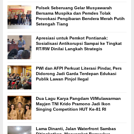
Polsek Seberuang Gelar Musyawarah
Bersama Muspika dan Pemdes Tolak
Provokasi Pengibaran Bendera Merah Putih
Setengah Tiang
Apresiasi untuk Pemkot Pontianak:
Sosialisasi Antikorupsi Sampai ke Tingkat
RT/RW Dinilai Langkah Strategis
PWI dan AFPI Perkuat Literasi Pindar, Pers
Didorong Jadi Garda Terdepan Edukasi
Publik Lawan Pinjol Ilegal
Dua Lagu Karya Pangdam VI/Mulawarman
Mayjen TNI Krido Pramono Jadi Ikon
Singing Competition HUT Ke-81 RI
Lama Dinanti, Jalan Waterfront Sambas
Ditingkatkan, Masyarakat Bersyukur