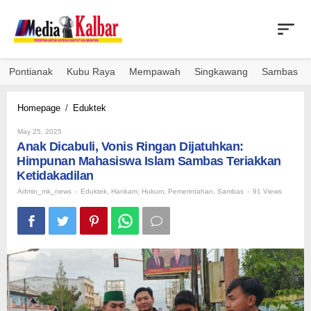
Skip
to
content
Pontianak
Kubu Raya
Mempawah
Singkawang
Sambas
Anak
Homepage
/
Eduktek
Dicabuli,
By
Vonis
May 25, 2025
Admin_mk_news
Anak Dicabuli, Vonis Ringan Dijatuhkan:
Ringan
Dijatuhkan:
Himpunan Mahasiswa Islam Sambas Teriakkan
Himpunan
Ketidakadilan
Mahasiswa
Admin_mk_news
-
Eduktek
,
Hankam
,
Hukum
,
Pemerintahan
,
Sambas
-
91 Views
Islam
Sambas
Teriakkan
Ketidakadilan