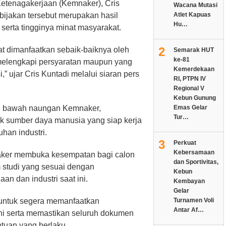
Ketenagakerjaan (Kemnaker), Cris
Wacana Mutasi
ijakan tersebut merupakan hasil
Atlet Kapuas
Hu…
serta tingginya minat masyarakat.
2
at dimanfaatkan sebaik-baiknya oleh
Semarak HUT
ke-81
 melengkapi persyaratan maupun yang
Kemerdekaan
” ujar Cris Kuntadi melalui siaran pers
RI, PTPN IV
Regional V
Kebun Gunung
 di bawah naungan Kemnaker,
Emas Gelar
Tur…
k sumber daya manusia yang siap kerja
han industri.
3
Perkuat
Kebersamaan
aker membuka kesempatan bagi calon
dan Sportivitas,
 studi yang sesuai dengan
Kebun
n dan industri saat ini.
Kembayan
Gelar
untuk segera memanfaatkan
Turnamen Voli
Antar Af…
ni serta memastikan seluruh dokumen
tuan yang berlaku.