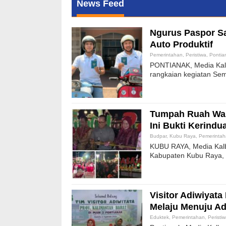
News Feed
Ngurus Paspor S
Auto Produktif
Pemerintahan
,
Peristiwa
,
Pontia
PONTIANAK, Media Kalb
rangkaian kegiatan Se
Tumpah Ruah War
Ini Bukti Kerind
Budpar
,
Kubu Raya
,
Pemerinta
KUBU RAYA, Media Kal
Kabupaten Kubu Raya, 
Visitor Adiwiyat
Melaju Menuju Ad
Eduktek
,
Pemerintahan
,
Peristi