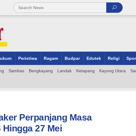
ukum
Peristiwa
Ragam
Budpar
Edutek
Religi
Spor
ng
Sambas
Bengkayang
Landak
Ketapang
Kayong Utara
Sa
naker Perpanjang Masa
 Hingga 27 Mei