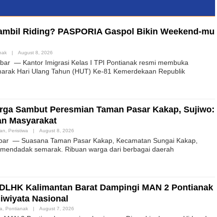
ambil Riding? PASPORIA Gaspol Bikin Weekend-mu
nak
|
August 8, 2026
ar — Kantor Imigrasi Kelas I TPI Pontianak resmi membuka
marak Hari Ulang Tahun (HUT) Ke-81 Kemerdekaan Republik
ga Sambut Peresmian Taman Pasar Kakap, Sujiwo:
uan Masyarakat
han
,
Peristiwa
|
August 8, 2026
bar — Suasana Taman Pasar Kakap, Kecamatan Sungai Kakap,
mendadak semarak. Ribuan warga dari berbagai daerah
a DLHK Kalimantan Barat Dampingi MAN 2 Pontianak
iwiyata Nasional
wa
,
Pontianak
|
August 7, 2026