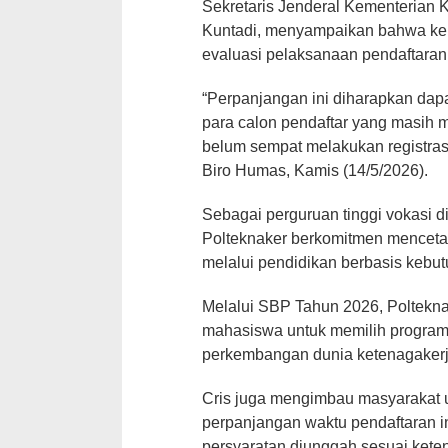
Sekretaris Jenderal Kementerian 
Kuntadi, menyampaikan bahwa keb
evaluasi pelaksanaan pendaftaran 
“Perpanjangan ini diharapkan dap
para calon pendaftar yang masih
belum sempat melakukan registrasi,
Biro Humas, Kamis (14/5/2026).
Sebagai perguruan tinggi vokasi
Polteknaker berkomitmen menceta
melalui pendidikan berbasis kebutu
Melalui SBP Tahun 2026, Poltekn
mahasiswa untuk memilih program
perkembangan dunia ketenagakerjaa
Cris juga mengimbau masyarakat 
perpanjangan waktu pendaftaran i
persyaratan diunggah sesuai keten