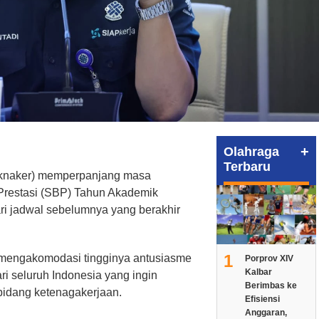
+
Olahraga
Terbaru
teknaker) memperpanjang masa
Prestasi (SBP) Tahun Akademik
ri jadwal sebelumnya yang berakhir
1
 mengakomodasi tingginya antusiasme
Porprov XIV
Kalbar
i seluruh Indonesia yang ingin
Berimbas ke
bidang ketenagakerjaan.
Efisiensi
Anggaran,