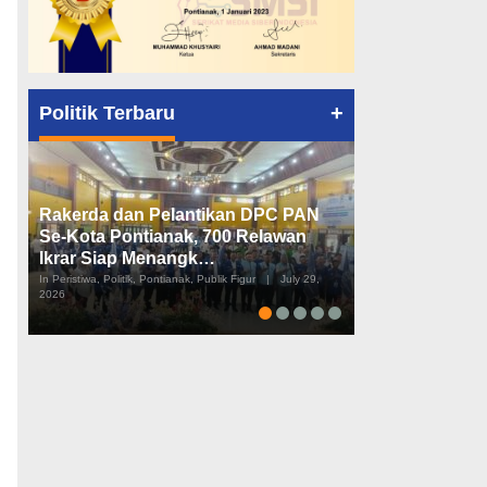
+
Politik Terbaru
Rakerda dan Pelantikan DPC PAN
Peta Politik K
Se-Kota Pontianak, 700 Relawan
Tiga Dapil da
Ikrar Siap Menangk…
Diusulkan
In Peristiwa, Politik, Pontianak, Publik Figur
|
July 29,
In Pemerintahan, Perist
2026
2026