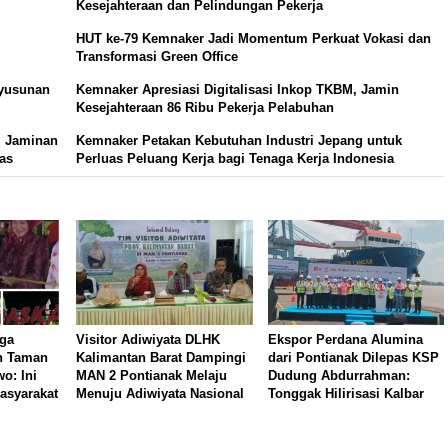
Kesejahteraan dan Pelindungan Pekerja
HUT ke-79 Kemnaker Jadi Momentum Perkuat Vokasi dan
Transformasi Green Office
nyusunan
Kemnaker Apresiasi Digitalisasi Inkop TKBM, Jamin
Kesejahteraan 86 Ribu Pekerja Pelabuhan
, Jaminan
Kemnaker Petakan Kebutuhan Industri Jepang untuk
tas
Perluas Peluang Kerja bagi Tenaga Kerja Indonesia
ga
Visitor Adiwiyata DLHK
Ekspor Perdana Alumina
n Taman
Kalimantan Barat Dampingi
dari Pontianak Dilepas KSP
o: Ini
MAN 2 Pontianak Melaju
Dudung Abdurrahman:
asyarakat
Menuju Adiwiyata Nasional
Tonggak Hilirisasi Kalbar