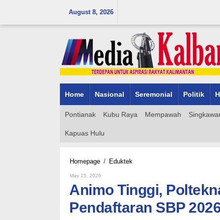
Skip
August 8, 2026
to
content
Home
Nasional
Seremonial
Politik
H
Pontianak
Kubu Raya
Mempawah
Singkawa
Kapuas Hulu
Animo
Homepage
/
Eduktek
Tinggi,
By
May 15, 2026
Polteknaker
Admin_mk_news
Animo Tinggi, Poltek
Perpanjang
Masa
Pendaftaran SBP 2026
Pendaftaran
SBP