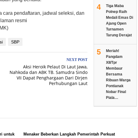
4
Tiga Maba
Polnep Raih
a cara pendaftaran, jadwal seleksi, dan
Medali Emas Di
 laman resmi
Ajang Open
/MK)
Turnamen
Tarung Derajat
si
SBP
5
Meriah!
Pangdam
NEXT POST
XII/Tpr
Aksi Heroik Pelaut Di Laut Jawa,
Membaur
Nahkoda dan ABK TB. Samudra Sindo
Bersama
VII Dapat Penghargaan Dari Dirjen
Ribuan Warga
Perhubungan Laut
Pontianak
Nobar Final
Piala…
i untuk
Menaker Beberkan Langkah Pemerintah Perkuat