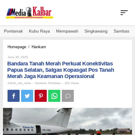
Skip
to
content
Pontianak
Kubu Raya
Mempawah
Singkawang
Sambas
Bandara
Homepage
/
Hankam
Tanah
By
Merah
June 30, 2025
Admin_mk_news
Bandara Tanah Merah Perkuat Konektivitas
Perkuat
Konektivitas
Papua Selatan, Satgas Kopasgat Pos Tanah
Papua
Merah Jaga Keamanan Operasional
Selatan,
Admin_mk_news
-
Hankam
,
Peristiwa
-
181 Views
Satgas
Kopasgat
Pos
Tanah
Merah
Jaga
Keamanan
Operasional