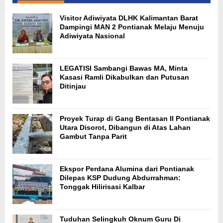
Visitor Adiwiyata DLHK Kalimantan Barat
Dampingi MAN 2 Pontianak Melaju Menuju
Adiwiyata Nasional
LEGATISI Sambangi Bawas MA, Minta
Kasasi Ramli Dikabulkan dan Putusan
Ditinjau
Proyek Turap di Gang Bentasan II Pontianak
Utara Disorot, Dibangun di Atas Lahan
Gambut Tanpa Parit
Ekspor Perdana Alumina dari Pontianak
Dilepas KSP Dudung Abdurrahman:
Tonggak Hilirisasi Kalbar
Tuduhan Selingkuh Oknum Guru Di