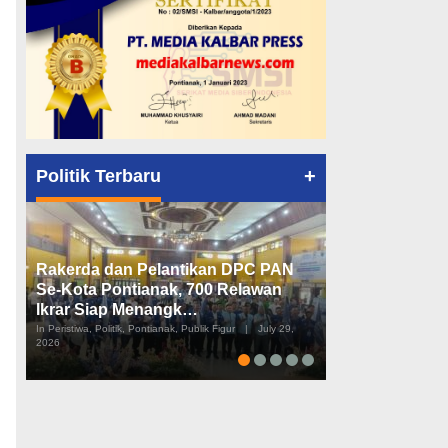
+
Politik Terbaru
Rakerda dan Pelantikan DPC PAN
Peta Politik K
Se-Kota Pontianak, 700 Relawan
Tiga Dapil da
Ikrar Siap Menangk…
Diusulkan
In Peristiwa, Politik, Pontianak, Publik Figur
|
July 29,
In Pemerintahan, Perist
2026
2026