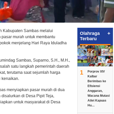
ah Kabupaten Sambas melalui
+
Olahraga
 pasar murah untuk membantu
Terbaru
pokok menjelang Hari Raya Iduladha
mindag Sambas, Suparno, S.H., M.H.,
salah satu langkah pemerintah daerah
1
Porprov XIV
at, terutama saat sejumlah harga
Kalbar
 kenaikan.
Berimbas ke
Efisiensi
bas menyiapkan pasar murah di dua
Anggaran,
disalurkan di Desa Pipit Teja,
Wacana Mutasi
Atlet Kapuas
siapkan untuk masyarakat di Desa
Hu…