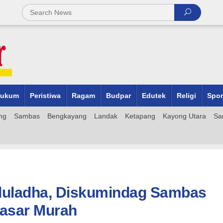
ukum
Peristiwa
Ragam
Budpar
Edutek
Religi
Spor
ng
Sambas
Bengkayang
Landak
Ketapang
Kayong Utara
Sa
Iduladha, Diskumindag Sambas
Pasar Murah