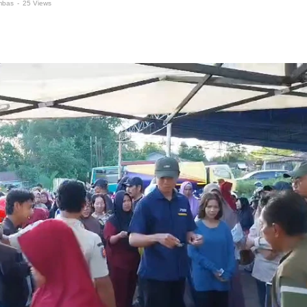
mbas
-
25 Views