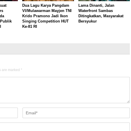
kuat
Dua Lagu Karya Pangdam
Lama Dinanti, Jalan
rs
VI/Mulawarman Mayjen TNI
Waterfront Sambas
rda
Krido Pramono Jadi Ikon
Ditingkatkan, Masyarakat
Publik
Singing Competition HUT
Bersyukur
l
Ke-81 RI
ds are marked
*