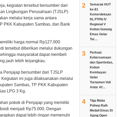
2
Semarak HUT
ja, kegiatan tersebut bersumber dari
ke-81
dan Lingkungan Perusahaan (TJSLP)
Kemerdekaan
akan melalui kerja sama antara
RI, PTPN IV
TP PKK Kabupaten Sambas, dan Bank
Regional V
Kebun Gunung
Emas Gelar
Tur…
emiliki harga normal Rp127.000
di tersebut diberikan melalui dukungan
3
Perkuat
sehingga masyarakat dapat membeli
Kebersamaan
g jauh lebih terjangkau.
dan Sportivitas,
Kebun
sa Penjajap bersumber dari TJSLP
Kembayan
Gelar
egiatan ini juga dilaksanakan melalui
Turnamen Voli
abupaten Sambas, TP PKK Kabupaten
Antar Af…
Gas LPG 3 Kg.
4
Tiga Maba
bahan pokok di Penjajap yang memiliki
Polnep Raih
ubsidi menjadi Rp75.000. Dengan
Medali Emas Di
harapkan dapat lebih ringan memenuhi
Ajang Open