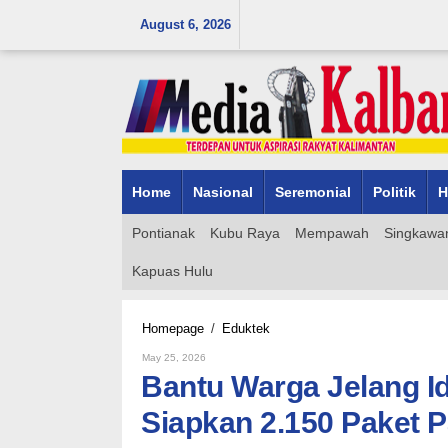
Skip
August 6, 2026
to
content
Home
Nasional
Seremonial
Politik
H
Pontianak
Kubu Raya
Mempawah
Singkawa
Kapuas Hulu
Bantu
Homepage
/
Eduktek
Warga
By
May 25, 2026
Jelang
Admin_mk_news
Bantu Warga Jelang 
Iduladha,
Diskumindag
Siapkan 2.150 Paket 
Sambas
Siapkan