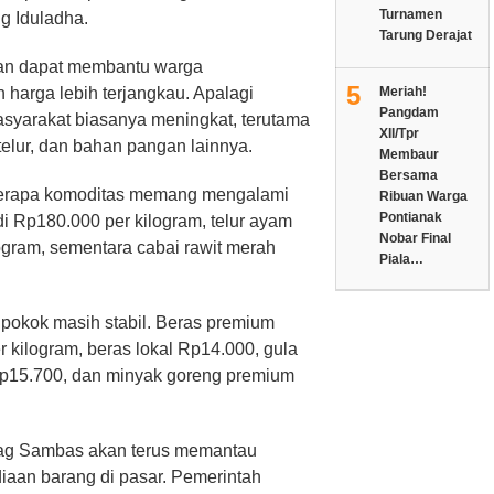
Turnamen
g Iduladha.
Tarung Derajat
kan dapat membantu warga
5
arga lebih terjangkau. Apalagi
Meriah!
Pangdam
syarakat biasanya meningkat, terutama
XII/Tpr
telur, dan bahan pangan lainnya.
Membaur
Bersama
eberapa komoditas memang mengalami
Ribuan Warga
Pontianak
i Rp180.000 per kilogram, telur ayam
Nobar Final
ogram, sementara cabai rawit merah
Piala…
pokok masih stabil. Beras premium
r kilogram, beras lokal Rp14.000, gula
Rp15.700, dan minyak goreng premium
ag Sambas akan terus memantau
aan barang di pasar. Pemerintah