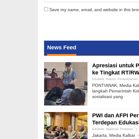
Save my name, email, and website in this bro
News Feed
Apresiasi untuk 
ke Tingkat RT/RW 
Eduktek
,
Hukum
,
Pemerintahan
PONTIANAK, Media Kalb
langkah Pemerintah Kot
sosialisasi yang
PWI dan AFPI Perk
Terdepan Edukasi 
Eduktek
,
Nasional
,
Peristiwa
|
Jakarta, Media Kalbar 