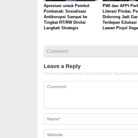
Apresiasi untuk Pemkot
PWI dan AFPI Per
Pontianak: Sosialisasi
Literasi Pindar, Pe
Antikorupsi Sampai ke
Didorong Jadi Ga
Tingkat RT/RW Dinilai
Terdepan Edukasi 
Langkah Strategis
Lawan Pinjol Ilega
Comment
Leave a Reply
Your email address will not be published.
Required fiel