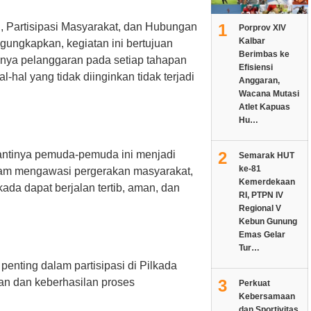
1
, Partisipasi Masyarakat, dan Hubungan
Porprov XIV
Kalbar
ngkapkan, kegiatan ini bertujuan
Berimbas ke
nya pelanggaran pada setiap tahapan
Efisiensi
hal yang tidak diinginkan tidak terjadi
Anggaran,
Wacana Mutasi
Atlet Kapuas
Hu…
2
nantinya pemuda-pemuda ini menjadi
Semarak HUT
ke-81
alam mengawasi pergerakan masyarakat,
Kemerdekaan
kada dapat berjalan tertib, aman, dan
RI, PTPN IV
Regional V
Kebun Gunung
Emas Gelar
Tur…
penting dalam partisipasi di Pilkada
3
n dan keberhasilan proses
Perkuat
Kebersamaan
dan Sportivitas,