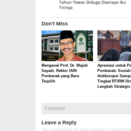
Tahun Tewas Diduga Dianiaya Ibu
Tirinya
Don't Miss
Mengenal Prof. Dr. Wajidi
Apresiasi untuk P
Sayadi, Rektor IAIN
Pontianak: Sosiali
Pontianak yang Baru
Antikorupsi Sampa
Terpilih
Tingkat RT/RW Din
Langkah Strategis
Comment
Leave a Reply
Your email address will not be published.
Required fiel