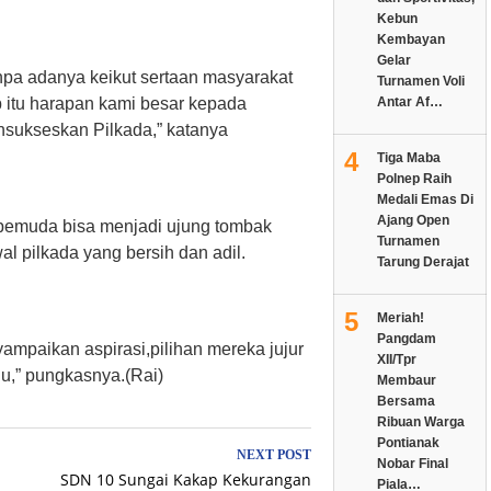
Kebun
Kembayan
Gelar
anpa adanya keikut sertaan masyarakat
Turnamen Voli
Antar Af…
 itu harapan kami besar kepada
ukseskan Pilkada,” katanya
4
Tiga Maba
Polnep Raih
Medali Emas Di
Ajang Open
n pemuda bisa menjadi ujung tombak
Turnamen
 pilkada yang bersih dan adil.
Tarung Derajat
5
Meriah!
Pangdam
mpaikan aspirasi,pilihan mereka jujur
XII/Tpr
u,” pungkasnya.(Rai)
Membaur
Bersama
Ribuan Warga
Pontianak
NEXT POST
Nobar Final
SDN 10 Sungai Kakap Kekurangan
Piala…