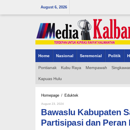
Skip
August 6, 2026
to
content
Home
Nasional
Seremonial
Politik
H
Pontianak
Kubu Raya
Mempawah
Singkawa
Kapuas Hulu
Bawaslu
Homepage
/
Eduktek
Kabupaten
By
August 23, 2024
Sambas
Admin_mk_news
Bawaslu Kabupaten Sa
Gelar
Sosialisasi
Partisipasi dan Pera
Partisipasi
dan