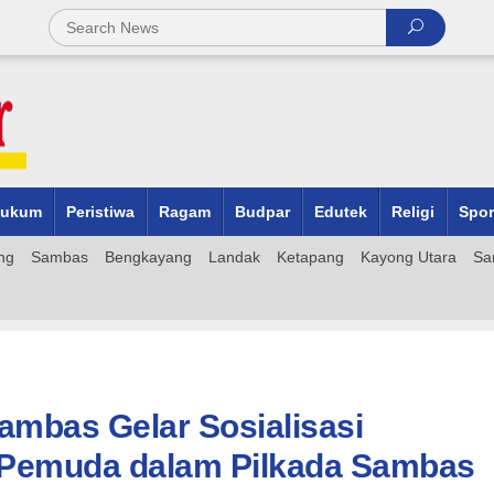
ukum
Peristiwa
Ragam
Budpar
Edutek
Religi
Spor
ng
Sambas
Bengkayang
Landak
Ketapang
Kayong Utara
Sa
mbas Gelar Sosialisasi
n Pemuda dalam Pilkada Sambas