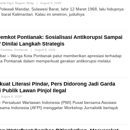
ublik Figur
,
Ragam
,
Religi
|
August 6, 2026
lewali Mandar, Sulawesi Barat, lahir 12 Maret 1968, lalu hidupnya
barat Kalimantan. Kalau ini sinetron, judulnya
Pemkot Pontianak: Sosialisasi Antikorupsi Sampai
Dinilai Langkah Strategis
,
Peristiwa
,
Pontianak
|
August 6, 2026
ar – Warga Kota Pontianak patut memberikan apresiasi terhadap
a Pontianak dalam memperkuat gerakan antikorupsi melalui
uat Literasi Pindar, Pers Didorong Jadi Garda
Publik Lawan Pinjol Ilegal
August 6, 2026
– Persatuan Wartawan Indonesia (PWI) Pusat bersama Asosiasi
ama Indonesia (AFPI) menggelar Workshop Jurnalistik bertajuk