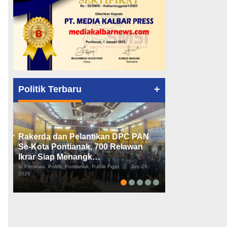
+
Politik Terbaru
Rakerda dan Pelantikan DPC PAN
Peta Politik K
Se-Kota Pontianak, 700 Relawan
Tiga Dapil da
Ikrar Siap Menangk…
Diusulkan
In Peristiwa, Politik, Pontianak, Publik Figur
|
July 29,
In Pemerintahan, Perist
2026
2026