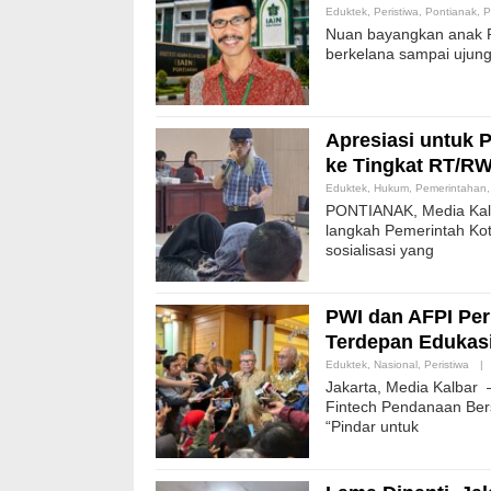
Eduktek
,
Peristiwa
,
Pontianak
,
P
Nuan bayangkan anak Po
berkelana sampai ujung 
Apresiasi untuk 
ke Tingkat RT/RW 
Eduktek
,
Hukum
,
Pemerintahan
PONTIANAK, Media Kalb
langkah Pemerintah Kot
sosialisasi yang
PWI dan AFPI Perk
Terdepan Edukasi 
Eduktek
,
Nasional
,
Peristiwa
|
Jakarta, Media Kalbar 
Fintech Pendanaan Bers
“Pindar untuk