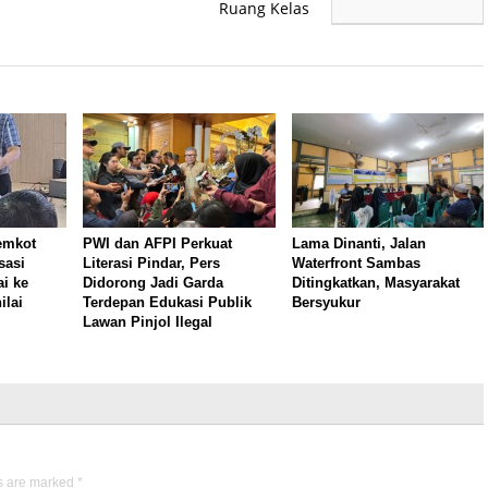
Ruang Kelas
emkot
PWI dan AFPI Perkuat
Lama Dinanti, Jalan
sasi
Literasi Pindar, Pers
Waterfront Sambas
i ke
Didorong Jadi Garda
Ditingkatkan, Masyarakat
ilai
Terdepan Edukasi Publik
Bersyukur
Lawan Pinjol Ilegal
ds are marked
*