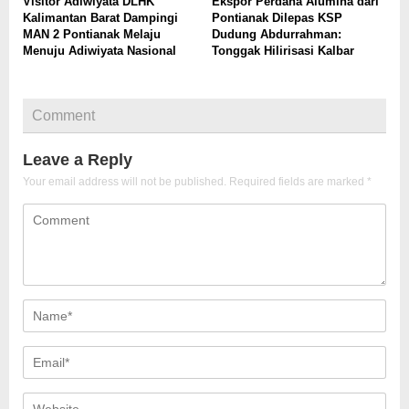
Visitor Adiwiyata DLHK
Ekspor Perdana Alumina dari
Kalimantan Barat Dampingi
Pontianak Dilepas KSP
MAN 2 Pontianak Melaju
Dudung Abdurrahman:
Menuju Adiwiyata Nasional
Tonggak Hilirisasi Kalbar
Comment
Leave a Reply
Your email address will not be published.
Required fields are marked
*