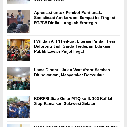
Apresiasi untuk Pemkot Pontianak:
Sosialisasi Antikorupsi Sampai ke Tingkat
RT/RW Dinilai Langkah Strategis
PWI dan AFPI Perkuat Literasi Pindar, Pers
Didorong Jadi Garda Terdepan Edukasi
Publik Lawan Pinjol Ilegal
Lama Dinanti, Jalan Waterfront Sambas
Ditingkatkan, Masyarakat Bersyukur
KORPRI Siap Gelar MTQ ke-8, 103 Kafilah
Siap Ramaikan Sulawesi Selatan
Menaker Tekankan Kolaborasi Kampus dan