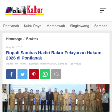
Skip
to
content
Pontianak
Kubu Raya
Mempawah
Singkawang
Sambas
Bupati
Homepage
/
Eduktek
Sambas
By
Hadiri
May 14, 2026
Admin_mk_news
Bupati Sambas Hadiri Rakor Pelayanan Hukum
Rakor
Pelayanan
2026 di Pontianak
Hukum
Admin_mk_news
-
Eduktek
,
Pemerintahan
,
Sambas
-
28 Views
2026
di
Pontianak