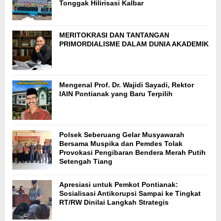
Tonggak Hilirisasi Kalbar
MERITOKRASI DAN TANTANGAN
PRIMORDIALISME DALAM DUNIA AKADEMIK
Mengenal Prof. Dr. Wajidi Sayadi, Rektor
IAIN Pontianak yang Baru Terpilih
Polsek Seberuang Gelar Musyawarah
Bersama Muspika dan Pemdes Tolak
Provokasi Pengibaran Bendera Merah Putih
Setengah Tiang
Apresiasi untuk Pemkot Pontianak:
Sosialisasi Antikorupsi Sampai ke Tingkat
RT/RW Dinilai Langkah Strategis