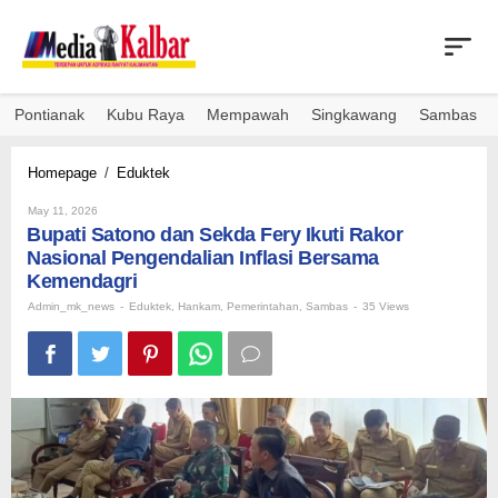
Skip
to
content
Pontianak
Kubu Raya
Mempawah
Singkawang
Sambas
Bupati
Homepage
/
Eduktek
Satono
By
dan
May 11, 2026
Admin_mk_news
Bupati Satono dan Sekda Fery Ikuti Rakor
Sekda
Fery
Nasional Pengendalian Inflasi Bersama
Ikuti
Kemendagri
Rakor
Admin_mk_news
-
Eduktek
,
Hankam
,
Pemerintahan
,
Sambas
-
35 Views
Nasional
Pengendalian
Inflasi
Bersama
Kemendagri