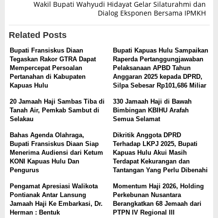
Wakil Bupati Wahyudi Hidayat Gelar Silaturahmi dan
Dialog Eksponen Bersama IPMKH
Related Posts
Bupati Fransiskus Diaan
Bupati Kapuas Hulu Sampaikan
Tegaskan Rakor GTRA Dapat
Raperda Pertanggungjawaban
Mempercepat Persoalan
Pelaksanaan APBD Tahun
Pertanahan di Kabupaten
Anggaran 2025 kepada DPRD,
Kapuas Hulu
Silpa Sebesar Rp101,686 Miliar
20 Jamaah Haji Sambas Tiba di
330 Jamaah Haji di Bawah
Tanah Air, Pemkab Sambut di
Bimbingan KBIHU Arafah
Selakau
Semua Selamat
Bahas Agenda Olahraga,
Dikritik Anggota DPRD
Bupati Fransiskus Diaan Siap
Terhadap LKPJ 2025, Bupati
Menerima Audiensi dari Ketum
Kapuas Hulu Akui Masih
KONI Kapuas Hulu Dan
Terdapat Kekurangan dan
Pengurus
Tantangan Yang Perlu Dibenahi
Pengamat Apresiasi Walikota
Momentum Haji 2026, Holding
Pontianak Antar Lansung
Perkebunan Nusantara
Jamaah Haji Ke Embarkasi, Dr.
Berangkatkan 68 Jemaah dari
Herman : Bentuk
PTPN IV Regional III