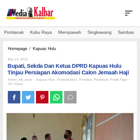
Skip
to
content
Pontianak
Kubu Raya
Mempawah
Singkawang
Sambas
Bupati,
Homepage
/
Kapuas Hulu
Sekda
By
Dan
May 13, 2022
Admin_mk_news
Bupati, Sekda Dan Ketua DPRD Kapuas Hulu
Ketua
DPRD
Tinjau Persiapan Akomodasi Calon Jemaah Haji
Kapuas
Admin_mk_news
-
Kapuas Hulu
,
Pemerintahan
,
Peristiwa
,
Pontianak
,
Publik Figur
-
Hulu
357 Views
Tinjau
Persiapan
Akomodasi
Calon
Jemaah
Haji