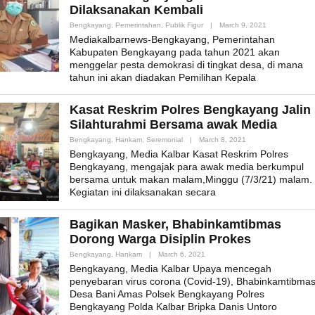
Dilaksanakan Kembali
By
Bengkayang
,
Pemerintahan
,
Publik Figur
|
March 9, 2021
Admin_mk_ne
Mediakalbarnews-Bengkayang, Pemerintahan
Kabupaten Bengkayang pada tahun 2021 akan
menggelar pesta demokrasi di tingkat desa, di mana
tahun ini akan diadakan Pemilihan Kepala
Kasat Reskrim Polres Bengkayang Jalin
Silahturahmi Bersama awak Media
By
Bengkayang
,
Hankam
,
Seremonial
|
March 8, 2021
Admin_mk_news
Bengkayang, Media Kalbar Kasat Reskrim Polres
Bengkayang, mengajak para awak media berkumpul
bersama untuk makan malam,Minggu (7/3/21) malam.
Kegiatan ini dilaksanakan secara
Bagikan Masker, Bhabinkamtibmas
Dorong Warga Disiplin Prokes
By
Bengkayang
,
Hankam
|
March 6, 2021
Admin_mk_news
Bengkayang, Media Kalbar Upaya mencegah
penyebaran virus corona (Covid-19), Bhabinkamtibma
Desa Bani Amas Polsek Bengkayang Polres
Bengkayang Polda Kalbar Bripka Danis Untoro