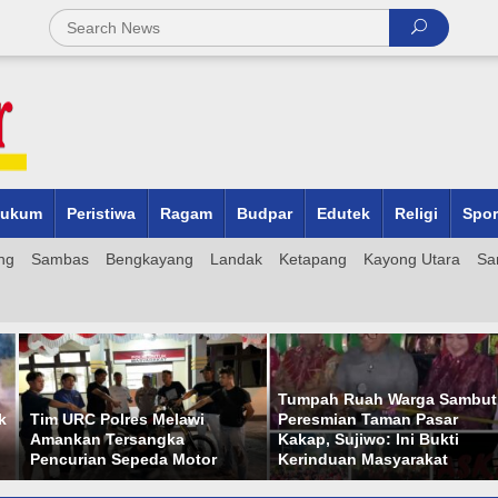
ukum
Peristiwa
Ragam
Budpar
Edutek
Religi
Spor
ng
Sambas
Bengkayang
Landak
Ketapang
Kayong Utara
Sa
Tumpah Ruah Warga Sambut
k
Tim URC Polres Melawi
Peresmian Taman Pasar
M
Amankan Tersangka
Kakap, Sujiwo: Ini Bukti
Pencurian Sepeda Motor
Kerinduan Masyarakat