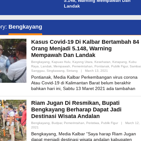
5.148, Warning Mempawah Dan
Landak
ry:
Bengkayang
Kasus Covid-19 Di Kalbar Bertambah 84
Orang Menjadi 5.148, Warning
Mempawah Dan Landak
Bengkayang
,
Kapuas Hulu
,
Kayong Utara
,
Kesehatan
,
Ketapang
,
Kubu
Raya
,
Landak
,
Mempawah
,
Pemerintahan
,
Pontianak
,
Publik Figur
,
Samba
By
Sanggau
,
Singkawang
,
Sintang
|
March 13, 2021
Admin_mk_news
Pontianak, Media Kalbar Perkembangan virus corona
Atau Covid-19 di Kalimantan Barat belum berakhir
bahkan hari ini, Sabtu 13 Maret 2021 ada tambahan
Riam Jugan Di Resmikan, Bupati
Bengkayang Berharap Dapat Jadi
Destinasi Wisata Andalan
Bengkayang
,
Budpar
,
Pemerintahan
,
Peristiwa
,
Publik Figur
|
March 12,
By
2021
Admin_mk_news
Bengkayang, Media Kalbar “Saya harap Riam Jugan
dapat menjadi destinasi wisata andalan kabupaten