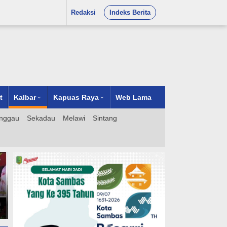
Redaksi
Indeks Berita
t
Kalbar
Kapuas Raya
Web Lama
nggau
Sekadau
Melawi
Sintang
Visitor Adiwiyata DLHK
Kalimantan Barat Dampingi
MAN 2 Pontianak Melaju
Menuju Adiwiyata Nasional