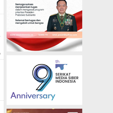
,
n
_news