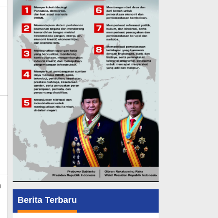
min_mk_news
n
Berita Terbaru