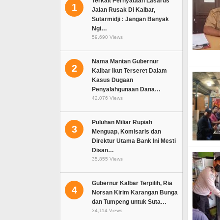
Terkait Pernyataan Lasarus
1
Jalan Rusak Di Kalbar,
Sutarmidji : Jangan Banyak
Ngi…
59,690 Views
Nama Mantan Gubernur
2
Kalbar Ikut Terseret Dalam
Kasus Dugaan
Penyalahgunaan Dana…
42,076 Views
Puluhan Miliar Rupiah
3
Menguap, Komisaris dan
Direktur Utama Bank Ini Mesti
Disan…
35,855 Views
Gubernur Kalbar Terpilih, Ria
4
Norsan Kirim Karangan Bunga
dan Tumpeng untuk Suta…
34,114 Views