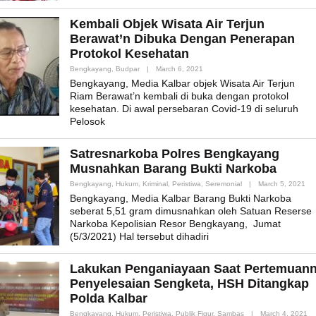
Kembali Objek Wisata Air Terjun
Berawat’n Dibuka Dengan Penerapan
Protokol Kesehatan
By
Bengkayang
,
Budpar
|
March 6, 2021
Admin_mk_news
Bengkayang, Media Kalbar objek Wisata Air Terjun
Riam Berawat’n kembali di buka dengan protokol
kesehatan. Di awal persebaran Covid-19 di seluruh
Pelosok
Satresnarkoba Polres Bengkayang
Musnahkan Barang Bukti Narkoba
By
Bengkayang
,
Hukum
,
Kriminal
,
Peristiwa
,
Seremonial
|
March 5, 2021
Ad
Bengkayang, Media Kalbar Barang Bukti Narkoba
seberat 5,51 gram dimusnahkan oleh Satuan Reserse
Narkoba Kepolisian Resor Bengkayang, Jumat
(5/3/2021) Hal tersebut dihadiri
Lakukan Penganiayaan Saat Pertemuan
Penyelesaian Sengketa, HSH Ditangkap
Polda Kalbar
By
Bengkayang
,
Hukum
,
Peristiwa
,
Publik Figur
,
Sambas
|
March 4, 2021