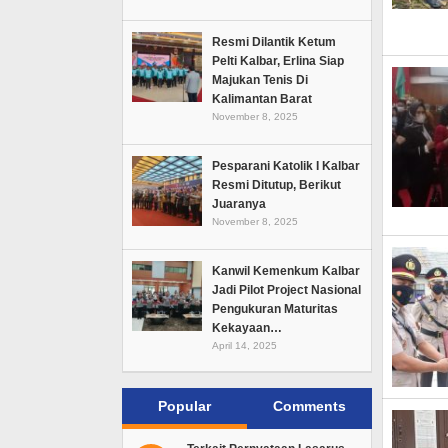
Resmi Dilantik Ketum
Pelti Kalbar, Erlina Siap
Majukan Tenis Di
Kalimantan Barat
November 8, 2025
Pesparani Katolik I Kalbar
Resmi Ditutup, Berikut
Juaranya
November 8, 2025
Kanwil Kemenkum Kalbar
Jadi Pilot Project Nasional
Pengukuran Maturitas
Kekayaan…
April 14, 2025
Popular
Comments