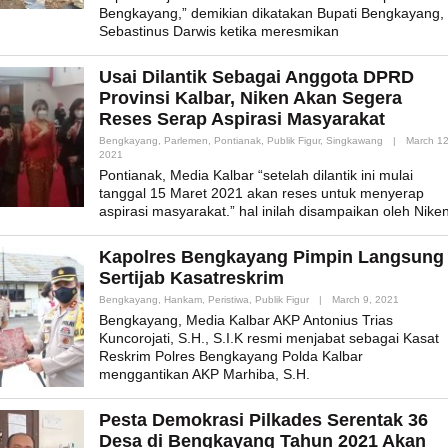
Bengkayang,” demikian dikatakan Bupati Bengkayang,
Sebastinus Darwis ketika meresmikan
Usai Dilantik Sebagai Anggota DPRD
Provinsi Kalbar, Niken Akan Segera
Reses Serap Aspirasi Masyarakat
Bengkayang
,
Parlemen
,
Pontianak
,
Publik Figur
,
Singkawang
|
March 12
By
2021
Admin_mk_news
Pontianak, Media Kalbar “setelah dilantik ini mulai
tanggal 15 Maret 2021 akan reses untuk menyerap
aspirasi masyarakat.” hal inilah disampaikan oleh Nike
Kapolres Bengkayang Pimpin Langsung
Sertijab Kasatreskrim
By
Bengkayang
,
Hankam
,
Peristiwa
,
Publik Figur
|
March 9, 2021
Admin_mk
Bengkayang, Media Kalbar AKP Antonius Trias
Kuncorojati, S.H., S.I.K resmi menjabat sebagai Kasat
Reskrim Polres Bengkayang Polda Kalbar
menggantikan AKP Marhiba, S.H.
Pesta Demokrasi Pilkades Serentak 36
Desa di Bengkayang Tahun 2021 Akan