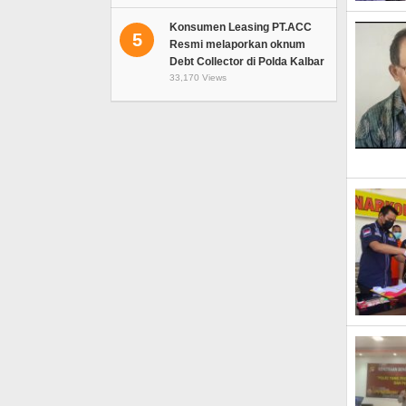
Konsumen Leasing PT.ACC
5
Resmi melaporkan oknum
Debt Collector di Polda Kalbar
33,170 Views