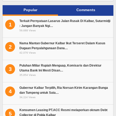
Popular
Comments
Terkait Pernyataan Lasarus Jalan Rusak Di Kalbar, Sutarmidji
1
: Jangan Banyak Ngi…
59,688 Views
Nama Mantan Gubernur Kalbar Ikut Terseret Dalam Kasus
2
Dugaan Penyalahgunaan Dana…
42,076 Views
Puluhan Miliar Rupiah Menguap, Komisaris dan Direktur
3
Utama Bank Ini Mesti Disan…
35,854 Views
Gubernur Kalbar Terpilih, Ria Norsan Kirim Karangan Bunga
4
dan Tumpeng untuk Suta…
34,114 Views
Konsumen Leasing PT.ACC Resmi melaporkan oknum Debt
5
Collector di Polda Kalbar