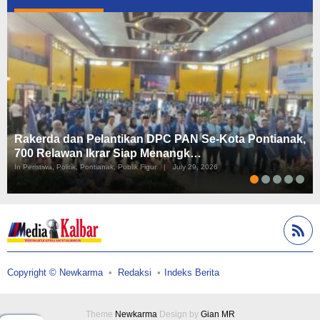
Rakerda dan Pelantikan DPC PAN Se-Kota Pontianak,
700 Relawan Ikrar Siap Menangk…
In Peristiwa, Politik, Pontianak, Publik Figur
|
July 29, 2026
Copyright © Newkarma
Redaksi
Indeks Berita
Theme
Newkarma
Design by
Gian MR