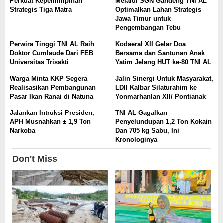
Perkuat Kepemimpinan
Melalui SGN Gandeng TNI AL
Strategis Tiga Matra
Optimalkan Lahan Strategis
Jawa Timur untuk
Pengembangan Tebu
Perwira Tinggi TNI AL Raih
Kodaeral XII Gelar Doa
Doktor Cumlaude Dari FEB
Bersama dan Santunan Anak
Universitas Trisakti
Yatim Jelang HUT ke-80 TNI AL
Warga Minta KKP Segera
Jalin Sinergi Untuk Masyarakat,
Realisasikan Pembangunan
LDII Kalbar Silaturahim ke
Pasar Ikan Ranai di Natuna
Yonmarhanlan XII/ Pontianak
Jalankan Intruksi Presiden,
TNI AL Gagalkan
APH Musnahkan ± 1,9 Ton
Penyelundupan 1,2 Ton Kokain
Narkoba
Dan 705 kg Sabu, Ini
Kronologinya
Don't Miss