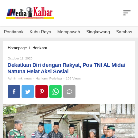
Skip
to
content
Pontianak
Kubu Raya
Mempawah
Singkawang
Sambas
Dekatkan
Homepage
/
Hankam
Diri
By
dengan
October 11, 2025
Admin_mk_news
Dekatkan Diri dengan Rakyat, Pos TNI AL Midai
Rakyat,
Pos
Natuna Helat Aksi Sosial
TNI
Admin_mk_news
-
Hankam
,
Peristiwa
-
109 Views
AL
Midai
Natuna
Helat
Aksi
Sosial