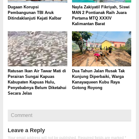
Dugaan Korupsi
Nayla Zakiyatil Fikriyah, Siswi
Pembangunan TBI Aruk
MAN 2 Pontianak Raih Juara
Ditindaklanjuti Kejati Kalbar
Pertama MTQ XXXIV
Kalimantan Barat
Ratusan Ikan Air Tawar Mati di
Dua Tahun Jalan Rusak Tak
Perairan Sungai Kapuas
Kunjung Diperbaiki, Warga
Kabupaten Kapuas Hulu,
Kanayaqueen Kubu Raya
Penyebabnya Belum Diketahui
Gotong Royong
Secara Jelas
Comment
Leave a Reply
Your email address will not be published.
Required fields are marked
*