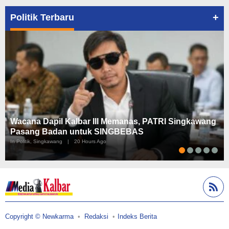
+
Politik Terbaru
Wacana Dapil Kalbar III Memanas, PATRI Singkawang
Pasang Badan untuk SINGBEBAS
In Politik, Singkawang
|
20 Hours Ago
Copyright © Newkarma
Redaksi
Indeks Berita