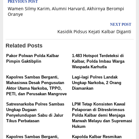
Post
PREVIOUS POST
Wamen Silmy Karim, Alumni Harvard, Akhirnya Berompi
navigation
Oranye
NEXT POST
Kasidik Pidsus Kejati Kalbar Diganti
Related Posts
Pakor Polwan Polda Kalbar
1.483 Hotspot Terdeteksi di
Pimpin Gaktibplin
Kalbar, Polda Imbau Warga
Waspada Karhutla
Kapolres Sambas Berganti,
Lagi-lagi Polres Landak
Mahasiswa Desak Pengusutan
Ungkap Narkoba, 2 Orang
Aktor Utama Narkoba, TPPO,
Diamankan
PETI, dan Perusakan Mangrove
Satresnarkoba Polres Sambas
LPM Tetap Konsisten Kawal
Ungkap Dugaan
Pelaporan di Ditreskrimsus
Penyelundupan Sabu di Jalur
Polda Kalbar demi Menjaga
Tikus Perbatasan
Marwah Melayu dan Supremasi
Hukum
Kapolres Sambas Berganti,
Kapolda Kalbar Resmikan