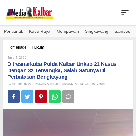
Skip
to
content
Pontianak
Kubu Raya
Mempawah
Singkawang
Sambas
Ditresnarkoba
Homepage
/
Hukum
Polda
By
Kalbar
June 4, 2026
Admin_mk_news
Ditresnarkoba Polda Kalbar Unkap 21 Kasus
Unkap
21
Dengan 32 Tersangka, Salah Satunya Di
Kasus
Perbatasan Bengkayang
Dengan
Admin_mk_news
-
Hukum
,
Kriminal
,
Peristiwa
,
Pontianak
-
62 Views
32
Tersangka,
Salah
Satunya
Di
Perbatasan
Bengkayang