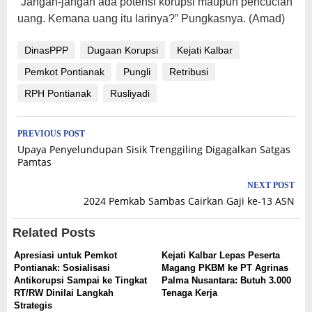
“Jangan-jangan ada potensi korupsi maupun pencucian
uang. Kemana uang itu larinya?” Pungkasnya. (Amad)
DinasPPP
Dugaan Korupsi
Kejati Kalbar
Pemkot Pontianak
Pungli
Retribusi
RPH Pontianak
Rusliyadi
Post
PREVIOUS POST
Upaya Penyelundupan Sisik Trenggiling Digagalkan Satgas
navigation
Pamtas
NEXT POST
2024 Pemkab Sambas Cairkan Gaji ke-13 ASN
Related Posts
Apresiasi untuk Pemkot
Kejati Kalbar Lepas Peserta
Pontianak: Sosialisasi
Magang PKBM ke PT Agrinas
Antikorupsi Sampai ke Tingkat
Palma Nusantara: Butuh 3.000
RT/RW Dinilai Langkah
Tenaga Kerja
Strategis