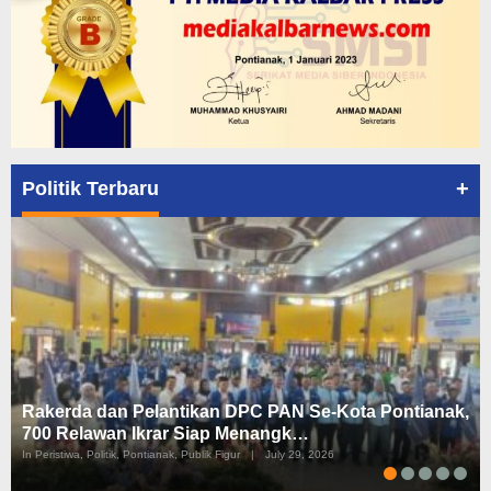
+
Politik Terbaru
Rakerda dan Pelantikan DPC PAN Se-Kota Pontianak,
700 Relawan Ikrar Siap Menangk…
In Peristiwa, Politik, Pontianak, Publik Figur
|
July 29, 2026