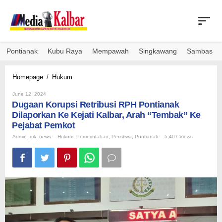
Skip
to
content
Pontianak
Kubu Raya
Mempawah
Singkawang
Sambas
Dugaan
Homepage
/
Hukum
Korupsi
By
Retribusi
June 12, 2024
Admin_mk_news
Dugaan Korupsi Retribusi RPH Pontianak
RPH
Pontianak
Dilaporkan Ke Kejati Kalbar, Arah “Tembak” Ke
Dilaporkan
Pejabat Pemkot
Ke
Admin_mk_news
-
Hukum
,
Pemerintahan
,
Peristiwa
,
Pontianak
-
5,407 Views
Kejati
Kalbar,
Arah
"Tembak"
Ke
Pejabat
Pemkot