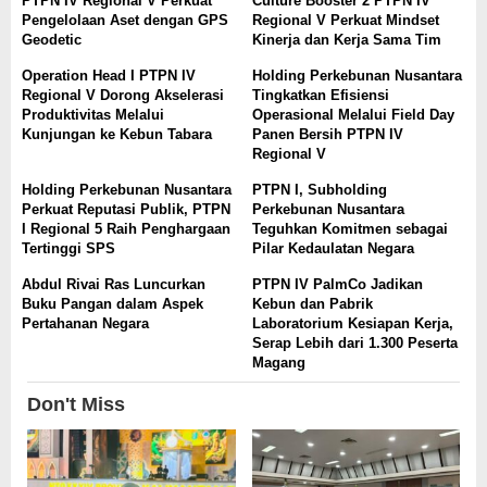
PTPN IV Regional V Perkuat
Culture Booster 2 PTPN IV
Pengelolaan Aset dengan GPS
Regional V Perkuat Mindset
Geodetic
Kinerja dan Kerja Sama Tim
Operation Head I PTPN IV
Holding Perkebunan Nusantara
Regional V Dorong Akselerasi
Tingkatkan Efisiensi
Produktivitas Melalui
Operasional Melalui Field Day
Kunjungan ke Kebun Tabara
Panen Bersih PTPN IV
Regional V
Holding Perkebunan Nusantara
PTPN I, Subholding
Perkuat Reputasi Publik, PTPN
Perkebunan Nusantara
I Regional 5 Raih Penghargaan
Teguhkan Komitmen sebagai
Tertinggi SPS
Pilar Kedaulatan Negara
Abdul Rivai Ras Luncurkan
PTPN IV PalmCo Jadikan
Buku Pangan dalam Aspek
Kebun dan Pabrik
Pertahanan Negara
Laboratorium Kesiapan Kerja,
Serap Lebih dari 1.300 Peserta
Magang
Don't Miss