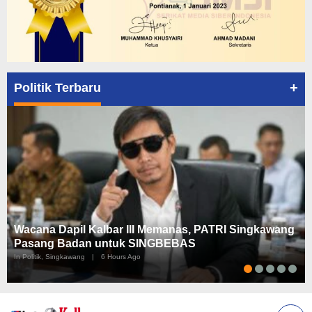
+
Politik Terbaru
Wacana Dapil Kalbar III Memanas, PATRI Singkawang
Pasang Badan untuk SINGBEBAS
In Politik, Singkawang
|
6 Hours Ago