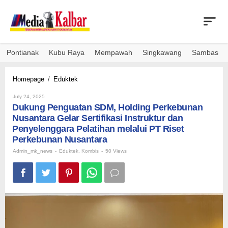
Skip
to
content
Pontianak
Kubu Raya
Mempawah
Singkawang
Sambas
Dukung
Homepage
/
Eduktek
Penguatan
By
SDM,
July 24, 2025
Admin_mk_news
Dukung Penguatan SDM, Holding Perkebunan
Holding
Perkebunan
Nusantara Gelar Sertifikasi Instruktur dan
Nusantara
Penyelenggara Pelatihan melalui PT Riset
Gelar
Perkebunan Nusantara
Sertifikasi
Admin_mk_news
-
Eduktek
Instruktur
,
Kombis
-
50 Views
dan
Penyelenggara
Pelatihan
melalui
PT
Riset
Perkebunan
Nusantara