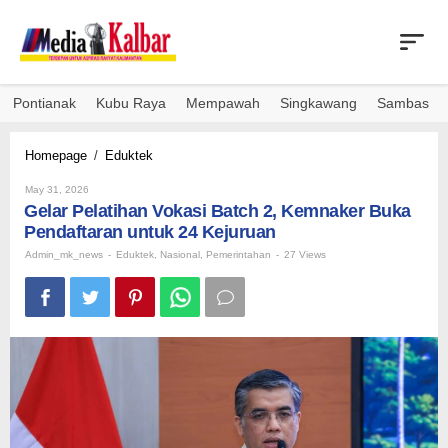
Skip
to
content
Pontianak
Kubu Raya
Mempawah
Singkawang
Sambas
Gelar
Homepage
/
Eduktek
Pelatihan
By
Vokasi
May 31, 2026
Admin_mk_news
Gelar Pelatihan Vokasi Batch 2, Kemnaker Buka
Batch
2,
Pendaftaran untuk 24 Kejuruan
Kemnaker
Admin_mk_news
-
Eduktek
,
Nasional
,
Pemerintahan
-
27 Views
Buka
Pendaftaran
untuk
24
Kejuruan