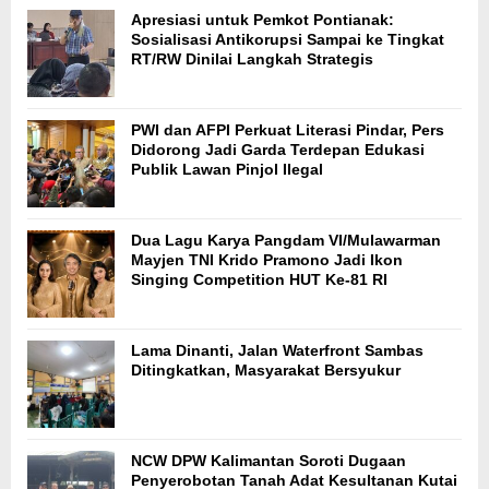
Apresiasi untuk Pemkot Pontianak:
Sosialisasi Antikorupsi Sampai ke Tingkat
RT/RW Dinilai Langkah Strategis
PWI dan AFPI Perkuat Literasi Pindar, Pers
Didorong Jadi Garda Terdepan Edukasi
Publik Lawan Pinjol Ilegal
Dua Lagu Karya Pangdam VI/Mulawarman
Mayjen TNI Krido Pramono Jadi Ikon
Singing Competition HUT Ke-81 RI
Lama Dinanti, Jalan Waterfront Sambas
Ditingkatkan, Masyarakat Bersyukur
NCW DPW Kalimantan Soroti Dugaan
Penyerobotan Tanah Adat Kesultanan Kutai