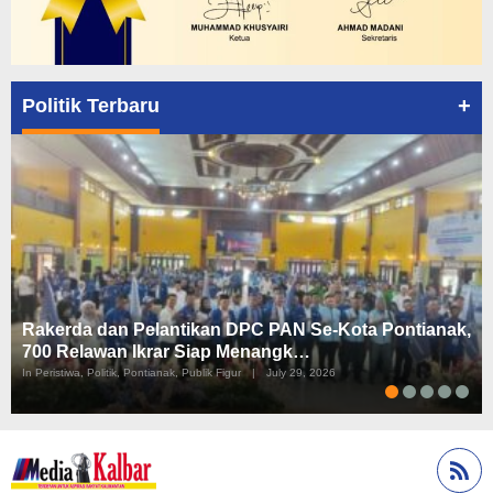
+
Politik Terbaru
Rakerda dan Pelantikan DPC PAN Se-Kota Pontianak,
700 Relawan Ikrar Siap Menangk…
In Peristiwa, Politik, Pontianak, Publik Figur
|
July 29, 2026