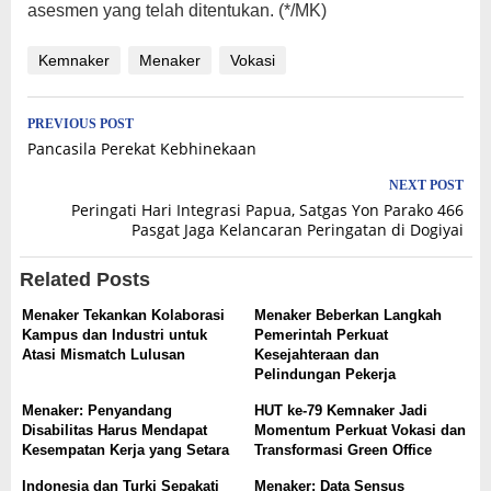
asesmen yang telah ditentukan. (*/MK)
Kemnaker
Menaker
Vokasi
Post
PREVIOUS POST
Pancasila Perekat Kebhinekaan
navigation
NEXT POST
Peringati Hari Integrasi Papua, Satgas Yon Parako 466
Pasgat Jaga Kelancaran Peringatan di Dogiyai
Related Posts
Menaker Tekankan Kolaborasi
Menaker Beberkan Langkah
Kampus dan Industri untuk
Pemerintah Perkuat
Atasi Mismatch Lulusan
Kesejahteraan dan
Pelindungan Pekerja
Menaker: Penyandang
HUT ke-79 Kemnaker Jadi
Disabilitas Harus Mendapat
Momentum Perkuat Vokasi dan
Kesempatan Kerja yang Setara
Transformasi Green Office
Indonesia dan Turki Sepakati
Menaker: Data Sensus