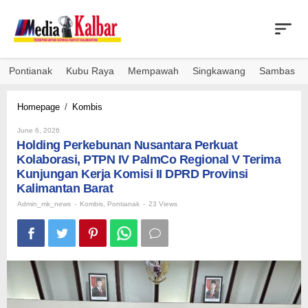
Skip
to
content
Pontianak
Kubu Raya
Mempawah
Singkawang
Sambas
Holding
Homepage
/
Kombis
Perkebunan
By
Nusantara
June 6, 2026
Admin_mk_news
Holding Perkebunan Nusantara Perkuat
Perkuat
Kolaborasi,
Kolaborasi, PTPN IV PalmCo Regional V Terima
PTPN
Kunjungan Kerja Komisi II DPRD Provinsi
IV
Kalimantan Barat
PalmCo
Admin_mk_news
-
Kombis
Regional
,
Pontianak
-
23 Views
V
Terima
Kunjungan
Kerja
Komisi
II
DPRD
Provinsi