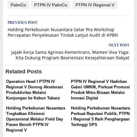
PalmCo
PTPN IV PalmCo
PTPN IV Regional V
Post
PREVIOUS POST
Holding Perkebunan Nusantara Gelar Pra Workshop
navigation
Percepatan Penyelesaian Tindak Lanjut Audit di KPBN
NEXT POST
Jajaki Kerja Sama Agrinas-Kementrans, Wamen Viva Yoga:
Kita Dukung Program Beorientasi Kesejahteraan Rakyat
Related Posts
Operation Head I PTPN IV
PTPN IV Regional V Hadirkan
Regional V Dorong Akselerasi
Galeri UMKM, Perkuat Promosi
Produktivitas Melalui
Produk Mitra Binaan Melalui
Kunjungan ke Kebun Tabara
Inovasi Digital
Holding Perkebunan Nusantara
Holding Perkebunan Nusantara
Tingkatkan Efisiensi
Perkuat Reputasi Publik, PTPN
Operasional Melalui Field Day
I Regional 5 Raih Penghargaan
Panen Bersih PTPN IV
Tertinggi SPS
Regional V