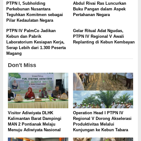
PTPN I, Subholding
Abdul Rivai Ras Luncurkan
Perkebunan Nusantara
Buku Pangan dalam Aspek
Teguhkan Komitmen sebagai
Pertahanan Negara
Pilar Kedaulatan Negara
PTPN IV PalmCo Jadikan
Gelar Ritual Adat Ngudas,
Kebun dan Pabrik
PTPN IV Regional V Awali
Laboratorium Kesiapan Kerja,
Replanting di Kebun Kembayan
Serap Lebih dari 1.300 Peserta
Magang
Don't Miss
Visitor Adiwiyata DLHK
Operation Head I PTPN IV
Kalimantan Barat Dampingi
Regional V Dorong Akselerasi
MAN 2 Pontianak Melaju
Produktivitas Melalui
Menuju Adiwiyata Nasional
Kunjungan ke Kebun Tabara