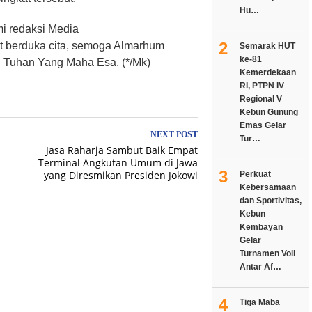
Hu…
i redaksi Media
2
t berduka cita, semoga Almarhum
Semarak HUT
ke-81
si Tuhan Yang Maha Esa. (*/Mk)
Kemerdekaan
RI, PTPN IV
Regional V
Kebun Gunung
Emas Gelar
NEXT POST
Tur…
Jasa Raharja Sambut Baik Empat
Terminal Angkutan Umum di Jawa
3
yang Diresmikan Presiden Jokowi
Perkuat
Kebersamaan
dan Sportivitas,
Kebun
Kembayan
Gelar
Turnamen Voli
Antar Af…
4
Tiga Maba