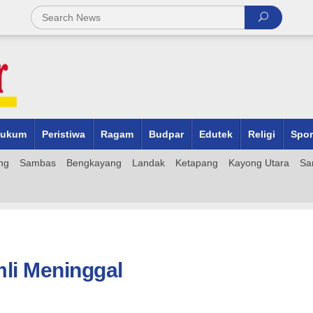
ukum
Peristiwa
Ragam
Budpar
Edutek
Religi
Spor
ng
Sambas
Bengkayang
Landak
Ketapang
Kayong Utara
Sa
mli Meninggal