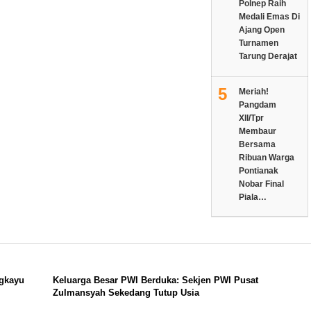
Polnep Raih
Medali Emas Di
Ajang Open
Turnamen
Tarung Derajat
5
Meriah!
Pangdam
XII/Tpr
Membaur
Bersama
Ribuan Warga
Pontianak
Nobar Final
Piala…
ngkayu
Keluarga Besar PWI Berduka: Sekjen PWI Pusat
Zulmansyah Sekedang Tutup Usia