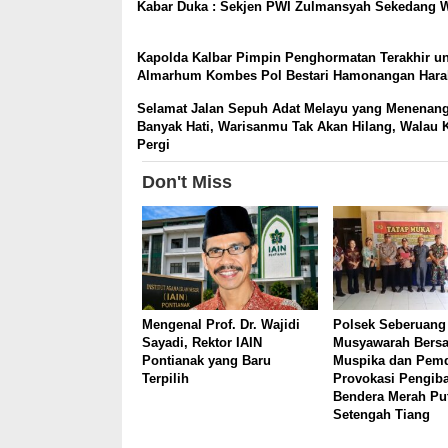
Kabar Duka : Sekjen PWI Zulmansyah Sekedang W
Kapolda Kalbar Pimpin Penghormatan Terakhir u
Almarhum Kombes Pol Bestari Hamonangan Har
Selamat Jalan Sepuh Adat Melayu yang Menenan
Banyak Hati, Warisanmu Tak Akan Hilang, Walau 
Pergi
Don't Miss
Mengenal Prof. Dr. Wajidi
Polsek Seberuang
Sayadi, Rektor IAIN
Musyawarah Bers
Pontianak yang Baru
Muspika dan Pemd
Terpilih
Provokasi Pengib
Bendera Merah Pu
Setengah Tiang