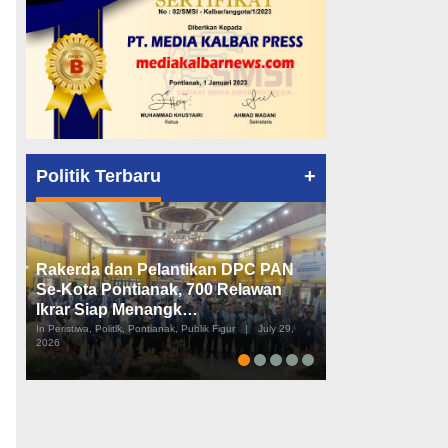
+
Politik Terbaru
Rakerda dan Pelantikan DPC PAN
Peta Politik K
Se-Kota Pontianak, 700 Relawan
Tiga Dapil da
Ikrar Siap Menangk…
Diusulkan
In Peristiwa, Politik, Pontianak, Publik Figur
|
July 29,
In Pemerintahan, Perist
2026
2026