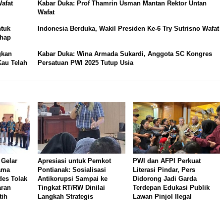
afat
Kabar Duka: Prof Thamrin Usman Mantan Rektor Untan
Wafat
ntuk
Indonesia Berduka, Wakil Presiden Ke-6 Try Sutrisno Wafat
ahap
gkan
Kabar Duka: Wina Armada Sukardi, Anggota SC Kongres
Kau Telah
Persatuan PWI 2025 Tutup Usia
 Gelar
Apresiasi untuk Pemkot
PWI dan AFPI Perkuat
ama
Pontianak: Sosialisasi
Literasi Pindar, Pers
es Tolak
Antikorupsi Sampai ke
Didorong Jadi Garda
aran
Tingkat RT/RW Dinilai
Terdepan Edukasi Publik
tih
Langkah Strategis
Lawan Pinjol Ilegal