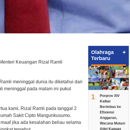
+
Olahraga
Terbaru
Menteri Keuangan Rizal Ramli
 Ramli meninggal dunia itu diketahui dari
li meninggal pada malam ini pukul
1
Porprov XIV
Kalbar
Berimbas ke
tua kami, Rizal Ramli pada tanggal 2
Efisiensi
 Rumah Sakit Cipto Mangunkusumo.
Anggaran,
aaf jika ada kesalahan beliau selama
Wacana Mutasi
ingkat tersebut.
Atlet Kapuas