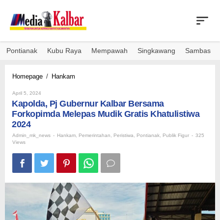
Skip
to
content
Pontianak
Kubu Raya
Mempawah
Singkawang
Sambas
Kapolda,
Homepage
/
Hankam
Pj
By
Gubernur
April 5, 2024
Admin_mk_news
Kapolda, Pj Gubernur Kalbar Bersama
Kalbar
Bersama
Forkopimda Melepas Mudik Gratis Khatulistiwa
Forkopimda
2024
Melepas
Admin_mk_news
-
Hankam
,
Pemerintahan
,
Peristiwa
,
Pontianak
,
Publik Figur
-
325
Mudik
Views
Gratis
Khatulistiwa
2024