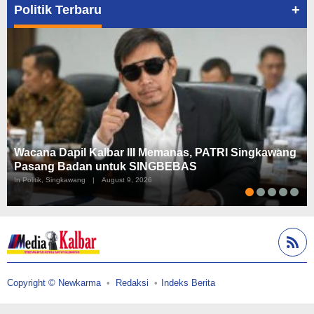
+
Politik Terbaru
Wacana Dapil Kalbar III Memanas, PATRI Singkawang
Pasang Badan untuk SINGBEBAS
In Politik, Singkawang
|
August 9, 2026
Copyright © Newkarma
Redaksi
Indeks Berita