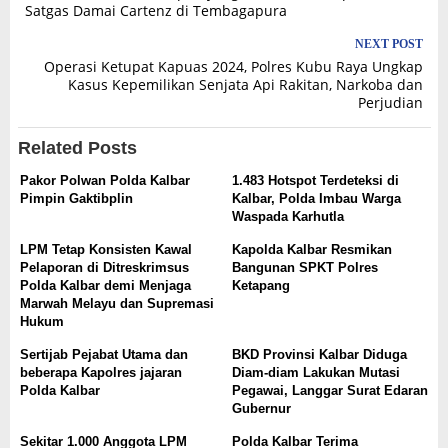
navigation
Satgas Damai Cartenz di Tembagapura
NEXT POST
Operasi Ketupat Kapuas 2024, Polres Kubu Raya Ungkap
Kasus Kepemilikan Senjata Api Rakitan, Narkoba dan
Perjudian
Related Posts
Pakor Polwan Polda Kalbar
1.483 Hotspot Terdeteksi di
Pimpin Gaktibplin
Kalbar, Polda Imbau Warga
Waspada Karhutla
LPM Tetap Konsisten Kawal
Kapolda Kalbar Resmikan
Pelaporan di Ditreskrimsus
Bangunan SPKT Polres
Polda Kalbar demi Menjaga
Ketapang
Marwah Melayu dan Supremasi
Hukum
Sertijab Pejabat Utama dan
BKD Provinsi Kalbar Diduga
beberapa Kapolres jajaran
Diam-diam Lakukan Mutasi
Polda Kalbar
Pegawai, Langgar Surat Edaran
Gubernur
Sekitar 1.000 Anggota LPM
Polda Kalbar Terima