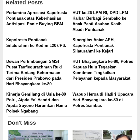
Related Posts
Pertamina Apresiasi Kapolresta
HUT ke-26 LPM RI, DPD LPM
Pontianak atas Keberhasilan
Kalbar Berbagi Sembako ke
Antisipasi Panic Buying BBM
Anak Panti Asuhan Kasih
Abadi Pontianak
Kapolresta Pontianak
Sinergitas Antar APH,
Silaturahmi ke Kodim 1207/Ptk
Kapolresta Pontianak
Silaturahmi ke Kejari
Dewan Pertimbangan SMSI
HUT Bhayangkara ke-80, Polres
Pusat Taufiequrachman Ruki
Kapuas Hulu Tegaskan
Terima Bintang Kehormatan
Komitmen Tingkatkan
dari Presiden Prabowo pada
Pelayanan kepada Masyarakat
Hari Bhayangkara ke-80
Kinerja Gemilang di Usia ke-80
Wabup Heroaldi Hadiri Upacara
Polri, Aipda Ya’ Hendri dan
Hari Bhayangkara ke-80 di
Aipda Suyono Harumkan Nama
Polres Sambas
Polsek Ngabang
Don't Miss