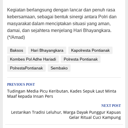
Kegiatan berlangsung dengan lancar dan penuh rasa
kebersamaan, sebagai bentuk sinergi antara Polri dan
masyarakat dalam menciptakan situasi yang aman,
damai, dan sejahtera menjelang Hari Bhayangkara.
(*/Amad)
Baksos
Hari Bhayangkara
Kapolresta Pontianak
Kombes Pol Adhe Hariadi
Polresta Pontianak
PolrestaPontianak
Sembako
Post
PREVIOUS POST
Tudingan Media Picu Keributan, Kades Sepuk Laut Minta
navigation
Maaf kepada Insan Pers
NEXT POST
Lestarikan Tradisi Leluhur, Warga Dayak Punggur Kapuas
Gelar Ritual Cuci Kampung