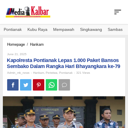
Skip
to
content
Pontianak
Kubu Raya
Mempawah
Singkawang
Sambas
Kapolresta
Homepage
/
Hankam
Pontianak
By
Lepas
June 21, 2025
Admin_mk_news
Kapolresta Pontianak Lepas 1.000 Paket Bansos
1.000
Paket
Sembako Dalam Rangka Hari Bhayangkara ke-79
Bansos
Admin_mk_news
-
Hankam
,
Peristiwa
,
Pontianak
-
321 Views
Sembako
Dalam
Rangka
Hari
Bhayangkara
ke-
79