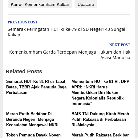
Kanwil Kemenkumham Kalbar
Upacara
Post
PREVIOUS POST
Semarak Peringatan HUT RI ke-79 di SD Negeri 43 Sungai
navigation
Kakap
NEXT POST
Kemenkumham Garda Terdepan Menjaga Hukum dan Hak
Asasi Manusia
Related Posts
Semarak HUT Ke-81 RI di Tapal
Momentum HUT ke-81 RI, DPP
Batas, TBBR Ajak Pemuda Jaga
APRI: “NKRI Harus
Perbatasan
Membuktikan Diri Bukan
Negara Kolonialis Republik
Indonesia”
Merah Putih Berkibar Di
BAIS TNI Dukung Kirab Merah
Beranda Negeri, Menjaga
Putih Raksasa di Perbatasan
Kedaulatan Mengawal NKRI
RI–Malaysia
Tokoh Pemuda Dayak Noven
Merah Putih Raksasa Berkibar