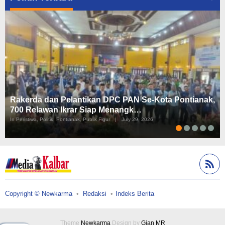
Rakerda dan Pelantikan DPC PAN Se-Kota Pontianak,
700 Relawan Ikrar Siap Menangk…
In Peristiwa, Politik, Pontianak, Publik Figur
|
July 29, 2026
Copyright © Newkarma
Redaksi
Indeks Berita
Theme
Newkarma
Design by
Gian MR