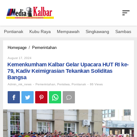
Skip
to
content
Pontianak
Kubu Raya
Mempawah
Singkawang
Sambas
Kemenkumham
Homepage
/
Pemerintahan
Kalbar
By
Gelar
August 17, 2024
Admin_mk_news
Kemenkumham Kalbar Gelar Upacara HUT RI ke-
Upacara
HUT
79, Kadiv Keimigrasian Tekankan Soliditas
RI
Bangsa
ke-
Admin_mk_news
-
Pemerintahan
,
Peristiwa
,
Pontianak
-
86 Views
79,
Kadiv
Keimigrasian
Tekankan
Soliditas
Bangsa