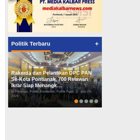
+
Politik Terbaru
Rakerda dan Pelantikan DPC PAN
Peta Politik K
Se-Kota Pontianak, 700 Relawan
Tiga Dapil da
Ikrar Siap Menangk…
Diusulkan
In Peristiwa, Politik, Pontianak, Publik Figur
|
July 29,
In Pemerintahan, Perist
2026
2026