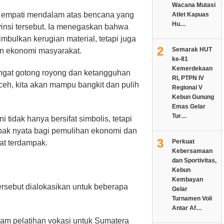
Wacana Mutasi
 empati mendalam atas bencana yang
Atlet Kapuas
Hu…
insi tersebut. Ia menegaskan bahwa
bulkan kerugian material, tetapi juga
2
Semarak HUT
n ekonomi masyarakat.
ke-81
Kemerdekaan
gat gotong royong dan ketangguhan
RI, PTPN IV
eh, kita akan mampu bangkit dan pulih
Regional V
Kebun Gunung
Emas Gelar
Tur…
 tidak hanya bersifat simbolis, tetapi
ak nyata bagi pemulihan ekonomi dan
3
Perkuat
at terdampak.
Kebersamaan
dan Sportivitas,
Kebun
Kembayan
ersebut dialokasikan untuk beberapa
Gelar
Turnamen Voli
Antar Af…
ram pelatihan vokasi untuk Sumatera