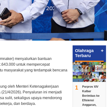
+
Olahraga
Terbaru
emnaker) menyalurkan bantuan
2.643.000 untuk mempercepat
tu masyarakat yang terdampak bencana
1
sung oleh Menteri Ketenagakerjaan
Porprov XIV
Kalbar
(21/4/2026). Penyaluran ini menjadi
Berimbas ke
a sulit, sekaligus upaya mendorong
Efisiensi
bekerja, dan berdaya.
Anggaran,