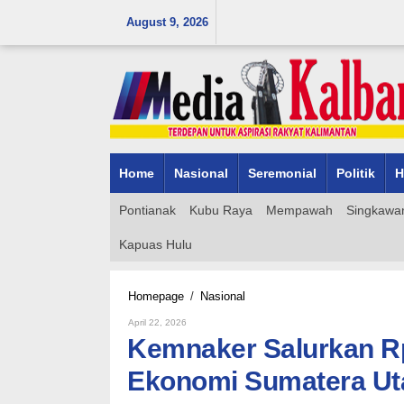
Skip
August 9, 2026
to
content
Home
Nasional
Seremonial
Politik
H
Pontianak
Kubu Raya
Mempawah
Singkawa
Kapuas Hulu
Kemnaker
Homepage
/
Nasional
Salurkan
By
April 22, 2026
Rp32
Admin_mk_news
Kemnaker Salurkan Rp
Miliar
untuk
Ekonomi Sumatera Ut
Pemulihan
Ekonomi