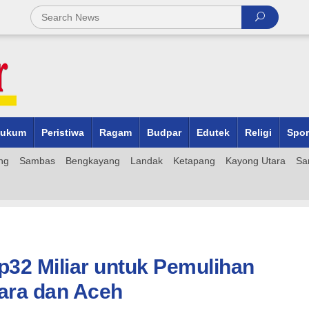
ukum
Peristiwa
Ragam
Budpar
Edutek
Religi
Spor
ng
Sambas
Bengkayang
Landak
Ketapang
Kayong Utara
Sa
32 Miliar untuk Pemulihan
ara dan Aceh