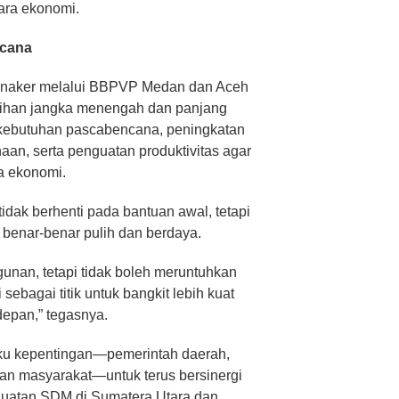
ara ekonomi.
cana
mnaker melalui BBPVP Medan dan Aceh
ihan jangka menengah dan panjang
s kebutuhan pascabencana, peningkatan
aan, serta penguatan produktivitas agar
a ekonomi.
dak berhenti pada bantuan awal, tetapi
 benar-benar pulih dan berdaya.
nan, tetapi tidak boleh meruntuhkan
sebagai titik untuk bangkit lebih kuat
epan,” tegasnya.
ku kepentingan—pemerintah daerah,
dan masyarakat—untuk terus bersinergi
uatan SDM di Sumatera Utara dan