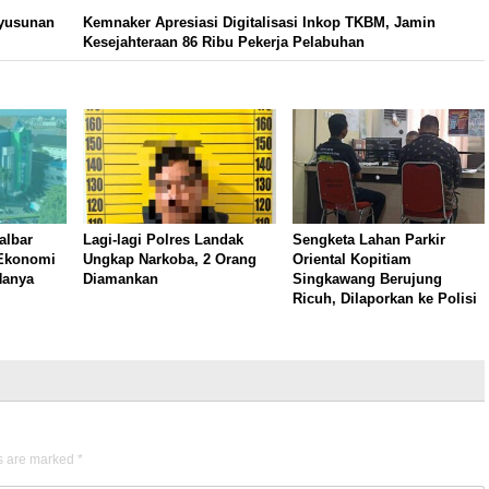
nyusunan
Kemnaker Apresiasi Digitalisasi Inkop TKBM, Jamin
Kesejahteraan 86 Ribu Pekerja Pelabuhan
albar
Lagi-lagi Polres Landak
Sengketa Lahan Parkir
 Ekonomi
Ungkap Narkoba, 2 Orang
Oriental Kopitiam
Hanya
Diamankan
Singkawang Berujung
Ricuh, Dilaporkan ke Polisi
ds are marked
*