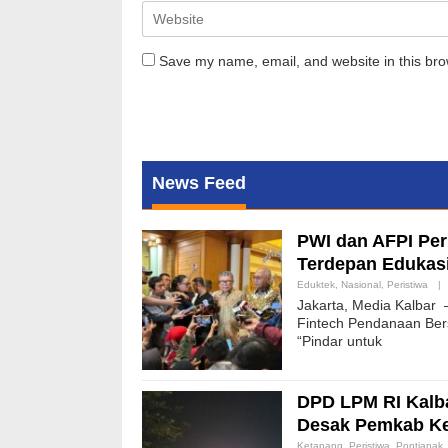
Save my name, email, and website in this bro
News Feed
PWI dan AFPI Perk
Terdepan Edukasi 
Eduktek
,
Nasional
,
Peristiwa
|
Jakarta, Media Kalbar 
Fintech Pendanaan Bers
“Pindar untuk
DPD LPM RI Kalba
Desak Pemkab Ke
Ketapang
,
Peristiwa
,
Pontianak