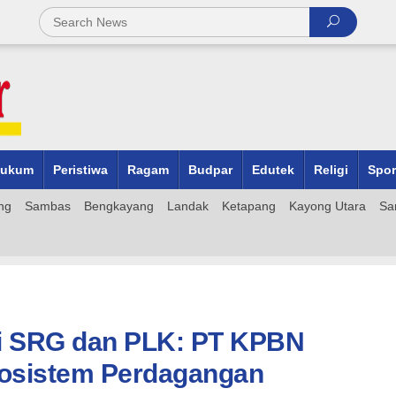
ukum
Peristiwa
Ragam
Budpar
Edutek
Religi
Spor
ng
Sambas
Bengkayang
Landak
Ketapang
Kayong Utara
Sa
asi SRG dan PLK: PT KPBN
osistem Perdagangan