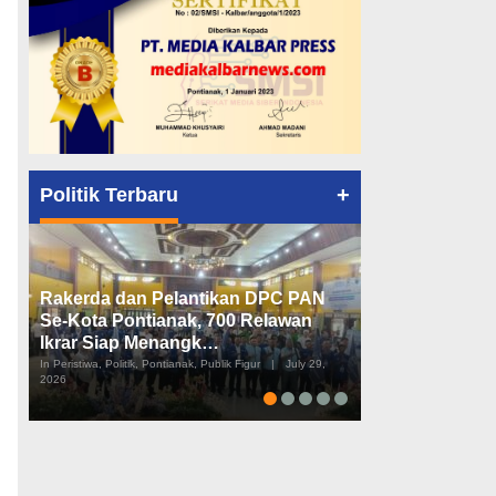
+
Politik Terbaru
Rakerda dan Pelantikan DPC PAN
Peta Politik K
Se-Kota Pontianak, 700 Relawan
Tiga Dapil da
Ikrar Siap Menangk…
Diusulkan
In Peristiwa, Politik, Pontianak, Publik Figur
|
July 29,
In Pemerintahan, Perist
2026
2026