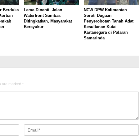
r Berduka
Lama Dinanti, Jalan
NCW DPW Kalimantan
 Korban
Waterfront Sambas
Soroti Dugaan
Pemkab
Ditingkatkan, Masyarakat
Penyerobotan Tanah Adat
an
Bersyukur
Kesultanan Kutai
Kartanegara di Palaran
Samarinda
ds are marked
*