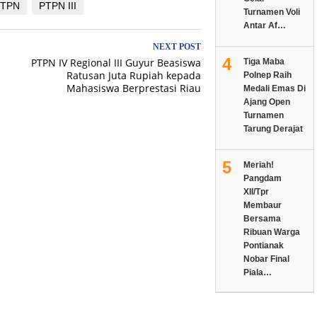
PTPN
PTPN III
Turnamen Voli
Antar Af…
NEXT POST
4
PTPN IV Regional III Guyur Beasiswa
Tiga Maba
Ratusan Juta Rupiah kepada
Polnep Raih
Mahasiswa Berprestasi Riau
Medali Emas Di
Ajang Open
Turnamen
Tarung Derajat
5
Meriah!
Pangdam
XII/Tpr
Membaur
Bersama
Ribuan Warga
Pontianak
Nobar Final
Piala…