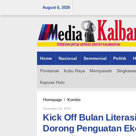
Skip
August 6, 2026
to
content
Home
Nasional
Seremonial
Politik
H
Pontianak
Kubu Raya
Mempawah
Singkawa
Kapuas Hulu
Kick
Homepage
/
Kombis
Off
By
November 29, 2024
Bulan
Admin_mk_news
Kick Off Bulan Liter
Literasi
SRG
Dorong Penguatan Ek
dan
PLK: