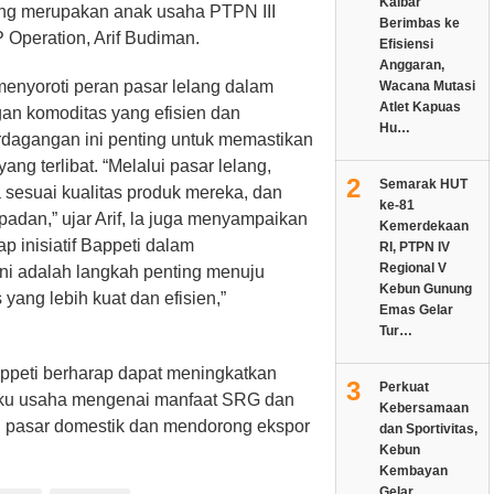
Kalbar
g merupakan anak usaha PTPN III
Berimbas ke
P Operation, Arif Budiman.
Efisiensi
Anggaran,
enyoroti peran pasar lelang dalam
Wacana Mutasi
Atlet Kapuas
an komoditas yang efisien dan
Hu…
rdagangan ini penting untuk memastikan
ng terlibat. “Melalui pasar lelang,
2
Semarak HUT
sesuai kualitas produk mereka, dan
ke-81
adan,” ujar Arif, la juga menyampaikan
Kemerdekaan
inisiatif Bappeti dalam
RI, PTPN IV
Regional V
i adalah langkah penting menuju
Kebun Gunung
ang lebih kuat dan efisien,”
Emas Gelar
Tur…
ppeti berharap dapat meningkatkan
3
Perkuat
aku usaha mengenai manfaat SRG dan
Kebersamaan
pasar domestik dan mendorong ekspor
dan Sportivitas,
Kebun
Kembayan
Gelar