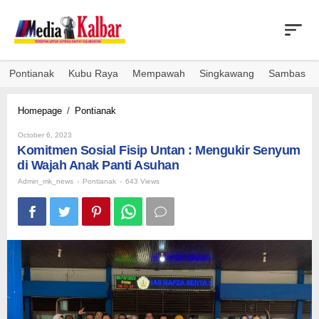
Skip
to
content
Pontianak
Kubu Raya
Mempawah
Singkawang
Sambas
Komitmen
Homepage
/
Pontianak
Sosial
By
Fisip
October 6, 2023
Admin_mk_news
Komitmen Sosial Fisip Untan : Mengukir Senyum
Untan
:
di Wajah Anak Panti Asuhan
Mengukir
Admin_mk_news
-
Pontianak
-
643 Views
Senyum
di
Wajah
Anak
Panti
Asuhan