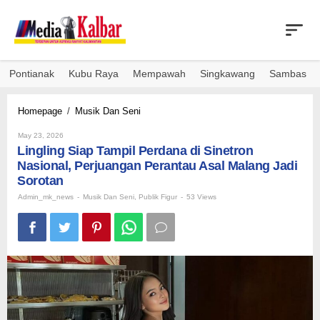
Skip
to
content
Pontianak
Kubu Raya
Mempawah
Singkawang
Sambas
Lingling
Homepage
/
Musik Dan Seni
Siap
By
Tampil
May 23, 2026
Admin_mk_news
Lingling Siap Tampil Perdana di Sinetron
Perdana
di
Nasional, Perjuangan Perantau Asal Malang Jadi
Sinetron
Sorotan
Nasional,
Admin_mk_news
-
Musik Dan Seni
,
Publik Figur
-
53 Views
Perjuangan
Perantau
Asal
Malang
Jadi
Sorotan