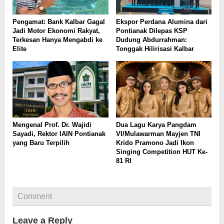
Pengamat: Bank Kalbar Gagal
Ekspor Perdana Alumina dari
Jadi Motor Ekonomi Rakyat,
Pontianak Dilepas KSP
Terkesan Hanya Mengabdi ke
Dudung Abdurrahman:
Elite
Tonggak Hilirisasi Kalbar
Mengenal Prof. Dr. Wajidi
Dua Lagu Karya Pangdam
Sayadi, Rektor IAIN Pontianak
VI/Mulawarman Mayjen TNI
yang Baru Terpilih
Krido Pramono Jadi Ikon
Singing Competition HUT Ke-
81 RI
Comment
Leave a Reply