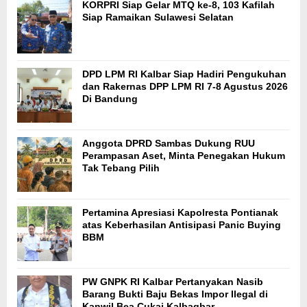
KORPRI Siap Gelar MTQ ke-8, 103 Kafilah
Siap Ramaikan Sulawesi Selatan
DPD LPM RI Kalbar Siap Hadiri Pengukuhan
dan Rakernas DPP LPM RI 7-8 Agustus 2026
Di Bandung
Anggota DPRD Sambas Dukung RUU
Perampasan Aset, Minta Penegakan Hukum
Tak Tebang Pilih
Pertamina Apresiasi Kapolresta Pontianak
atas Keberhasilan Antisipasi Panic Buying
BBM
PW GNPK RI Kalbar Pertanyakan Nasib
Barang Bukti Baju Bekas Impor Ilegal di
Kanwil Bea Cukai Kalbagbar