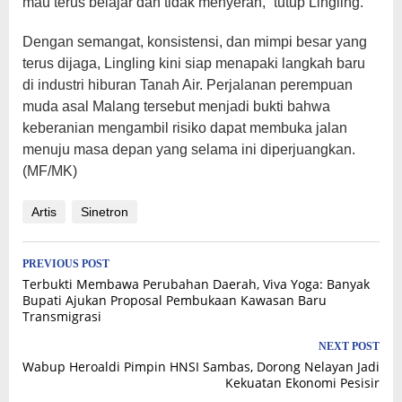
mau terus belajar dan tidak menyerah,” tutup Lingling.
Dengan semangat, konsistensi, dan mimpi besar yang
terus dijaga, Lingling kini siap menapaki langkah baru
di industri hiburan Tanah Air. Perjalanan perempuan
muda asal Malang tersebut menjadi bukti bahwa
keberanian mengambil risiko dapat membuka jalan
menuju masa depan yang selama ini diperjuangkan.
(MF/MK)
Artis
Sinetron
Post
PREVIOUS POST
Terbukti Membawa Perubahan Daerah, Viva Yoga: Banyak
navigation
Bupati Ajukan Proposal Pembukaan Kawasan Baru
Transmigrasi
NEXT POST
Wabup Heroaldi Pimpin HNSI Sambas, Dorong Nelayan Jadi
Kekuatan Ekonomi Pesisir