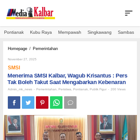
Skip
to
content
Pontianak
Kubu Raya
Mempawah
Singkawang
Sambas
Menerima
Homepage
/
Pemerintahan
SMSI
By
Kalbar,
November 27, 2025
Admin_mk_news
Wagub
SMSI
Krisantus
Menerima SMSI Kalbar, Wagub Krisantus : Pers
:
Tak Boleh Takut Saat Mengabarkan Kebenaran
Pers
Tak
Admin_mk_news
-
Pemerintahan
,
Peristiwa
,
Pontianak
,
Publik Figur
-
200 Views
Boleh
Takut
Saat
Mengabarkan
Kebenaran