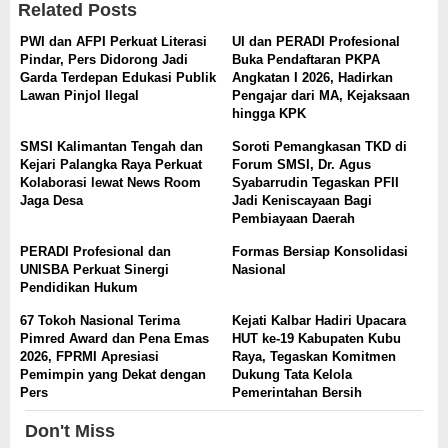
Related Posts
PWI dan AFPI Perkuat Literasi
UI dan PERADI Profesional
Pindar, Pers Didorong Jadi
Buka Pendaftaran PKPA
Garda Terdepan Edukasi Publik
Angkatan I 2026, Hadirkan
Lawan Pinjol Ilegal
Pengajar dari MA, Kejaksaan
hingga KPK
SMSI Kalimantan Tengah dan
Soroti Pemangkasan TKD di
Kejari Palangka Raya Perkuat
Forum SMSI, Dr. Agus
Kolaborasi lewat News Room
Syabarrudin Tegaskan PFII
Jaga Desa
Jadi Keniscayaan Bagi
Pembiayaan Daerah
PERADI Profesional dan
Formas Bersiap Konsolidasi
UNISBA Perkuat Sinergi
Nasional
Pendidikan Hukum
67 Tokoh Nasional Terima
Kejati Kalbar Hadiri Upacara
Pimred Award dan Pena Emas
HUT ke-19 Kabupaten Kubu
2026, FPRMI Apresiasi
Raya, Tegaskan Komitmen
Pemimpin yang Dekat dengan
Dukung Tata Kelola
Pers
Pemerintahan Bersih
Don't Miss