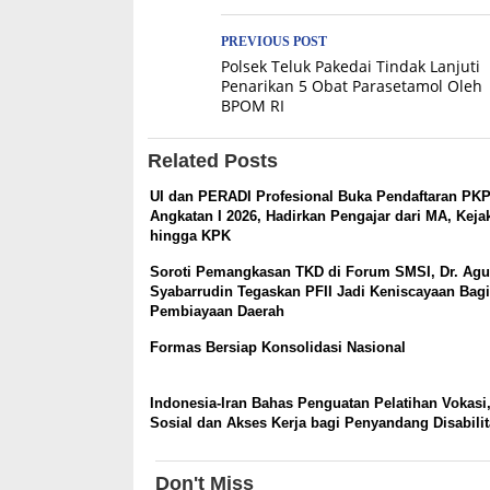
Post
PREVIOUS POST
Polsek Teluk Pakedai Tindak Lanjuti
navigation
Penarikan 5 Obat Parasetamol Oleh
BPOM RI
Related Posts
UI dan PERADI Profesional Buka Pendaftaran PK
Angkatan I 2026, Hadirkan Pengajar dari MA, Keja
hingga KPK
Soroti Pemangkasan TKD di Forum SMSI, Dr. Ag
Syabarrudin Tegaskan PFII Jadi Keniscayaan Bagi
Pembiayaan Daerah
Formas Bersiap Konsolidasi Nasional
Indonesia-Iran Bahas Penguatan Pelatihan Vokasi
Sosial dan Akses Kerja bagi Penyandang Disabili
Don't Miss