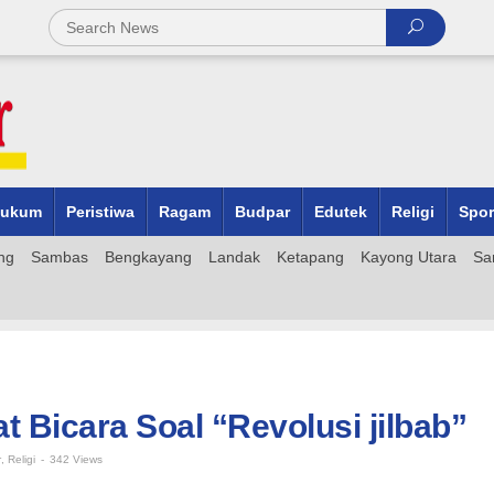
ukum
Peristiwa
Ragam
Budpar
Edutek
Religi
Spor
ng
Sambas
Bengkayang
Landak
Ketapang
Kayong Utara
Sa
t Bicara Soal “Revolusi jilbab”
r
,
Religi
-
342 Views