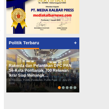
+
Politik Terbaru
Rakerda dan Pelantikan DPC PAN
Peta Politik K
Se-Kota Pontianak, 700 Relawan
Tiga Dapil da
Ikrar Siap Menangk…
Diusulkan
In Peristiwa, Politik, Pontianak, Publik Figur
|
July 29,
In Pemerintahan, Perist
2026
2026