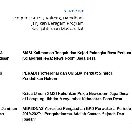
NEXT POST
Pimpin FKA ESQ Kalteng, Hamdhani
Janjikan Beragam Program
Kesejahteraan Masyarakat
PA
SMSI Kalimantan Tengah dan Kejari Palangka Raya Perkuat
ksaan
Kolaborasi lewat News Room Jaga Desa
us
PERADI Profesional dan UNISBA Perkuat Sinergi
Pendidikan Hukum
Ketua Umum SMSI Kukuhkan Pokja Newsroom Jaga Desa
di Lampung, Ikhtiar Menyumbat Kebocoran Dana Desa
, Jaminan
ABPEDNAS Apresiasi Pengabdian BPD Purwakarta Periode
tas
2019-2027: “Pengabdianmu Adalah Catatan Sejarah Dan
Ibadah”