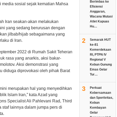
Berimbas ke
ui media sosial sejak kematian Mahsa
Efisiensi
Anggaran,
Wacana Mutasi
tah Iran seakan-akan melakukan
Atlet Kapuas
Hu…
ini yang sedang berurusan dengan
akan jilbab/hijab sebagaimana yang
2
Semarak HUT
laku di Iran.
ke-81
Kemerdekaan
ptember 2022 di Rumah Sakit Teheran
RI, PTPN IV
uk rasa yang anarkis, aksi bakar-
Regional V
olotov. Aksi demonstrasi yang
Kebun Gunung
Emas Gelar
itu diduga diprovokasi oleh pihak Barat
Tur…
3
Perkuat
mini merupakan hal yang menyedihkan
Kebersamaan
ik Islam Iran,” kata Azad yang
dan Sportivitas,
ns Specialist Ali Pahlevani Rad, Third
Kebun
a staf lainnya dalam jumpa pers di
Kembayan
Gelar
ta.