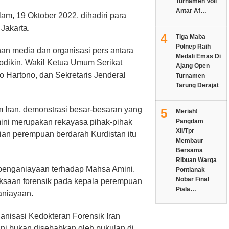
Turnamen Voli
Antar Af…
am, 19 Oktober 2022, dihadiri para
Jakarta.
4
Tiga Maba
Polnep Raih
inan media dan organisasi pers antara
Medali Emas Di
odikin, Wakil Ketua Umum Serikat
Ajang Open
 Hartono, dan Sekretaris Jenderal
Turnamen
Tarung Derajat
m Iran, demonstrasi besar-besaran yang
5
Meriah!
Pangdam
mini merupakan rekayasa pihak-pihak
XII/Tpr
ian perempuan berdarah Kurdistan itu
Membaur
Bersama
Ribuan Warga
penganiayaan terhadap Mahsa Amini.
Pontianak
Nobar Final
iksaan forensik pada kepala perempuan
Piala…
aniayaan.
anisasi Kedokteran Forensik Iran
ni bukan disebabkan oleh pukulan di