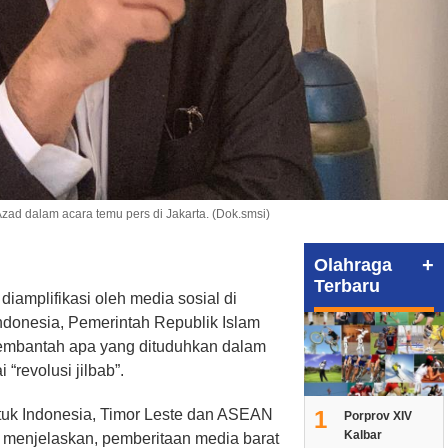
zad dalam acara temu pers di Jakarta. (Dok.smsi)
+
Olahraga
Terbaru
diamplifikasi oleh media sosial di
ndonesia, Pemerintah Republik Islam
membantah apa yang dituduhkan dalam
“revolusi jilbab”.
1
ntuk Indonesia, Timor Leste dan ASEAN
Porprov XIV
Kalbar
 menjelaskan, pemberitaan media barat