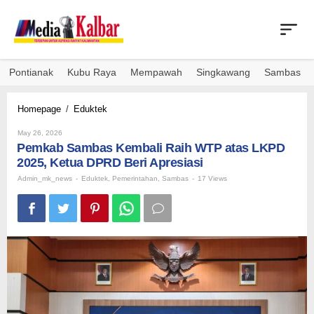
Skip
to
content
Pontianak
Kubu Raya
Mempawah
Singkawang
Sambas
Pemkab
Homepage
/
Eduktek
Sambas
By
Kembali
May 26, 2026
Admin_mk_news
Pemkab Sambas Kembali Raih WTP atas LKPD
Raih
WTP
2025, Ketua DPRD Beri Apresiasi
atas
Admin_mk_news
-
Eduktek
,
Pemerintahan
,
Sambas
-
17 Views
LKPD
2025,
Ketua
DPRD
Beri
Apresiasi