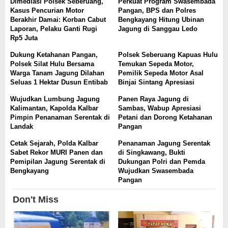
Dimediasi Polsek Seberuang,
Perkuat Program Swasembada
Kasus Pencurian Motor
Pangan, BPS dan Polres
Berakhir Damai: Korban Cabut
Bengkayang Hitung Ubinan
Laporan, Pelaku Ganti Rugi
Jagung di Sanggau Ledo
Rp5 Juta
Dukung Ketahanan Pangan,
Polsek Seberuang Kapuas Hulu
Polsek Silat Hulu Bersama
Temukan Sepeda Motor,
Warga Tanam Jagung Dilahan
Pemilik Sepeda Motor Asal
Seluas 1 Hektar Dusun Entibab
Binjai Sintang Apresiasi
Wujudkan Lumbung Jagung
Panen Raya Jagung di
Kalimantan, Kapolda Kalbar
Sambas, Wabup Apresiasi
Pimpin Penanaman Serentak di
Petani dan Dorong Ketahanan
Landak
Pangan
Cetak Sejarah, Polda Kalbar
Penanaman Jagung Serentak
Sabet Rekor MURI Panen dan
di Singkawang, Bukti
Pemipilan Jagung Serentak di
Dukungan Polri dan Pemda
Bengkayang
Wujudkan Swasembada
Pangan
Don't Miss