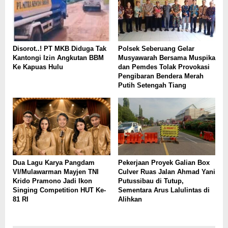
Disorot..! PT MKB Diduga Tak
Polsek Seberuang Gelar
Kantongi Izin Angkutan BBM
Musyawarah Bersama Muspika
Ke Kapuas Hulu
dan Pemdes Tolak Provokasi
Pengibaran Bendera Merah
Putih Setengah Tiang
Dua Lagu Karya Pangdam
Pekerjaan Proyek Galian Box
VI/Mulawarman Mayjen TNI
Culver Ruas Jalan Ahmad Yani
Krido Pramono Jadi Ikon
Putussibau di Tutup,
Singing Competition HUT Ke-
Sementara Arus Lalulintas di
81 RI
Alihkan