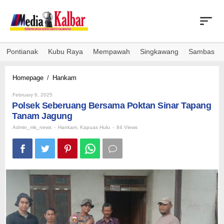
Skip
to
content
Pontianak
Kubu Raya
Mempawah
Singkawang
Sambas
Polsek
Homepage
/
Hankam
Seberuang
By
Bersama
February 6, 2025
Admin_mk_news
Polsek Seberuang Bersama Poktan Sinar Tapang
Poktan
Sinar
Tanam Jagung
Tapang
Admin_mk_news
-
Hankam
,
Kapuas Hulu
-
84 Views
Tanam
Jagung