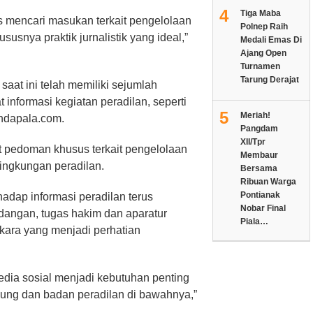
4
Tiga Maba
us mencari masukan terkait pengelolaan
Polnep Raih
usnya praktik jurnalistik yang ideal,”
Medali Emas Di
Ajang Open
Turnamen
Tarung Derajat
aat ini telah memiliki sejumlah
 informasi kegiatan peradilan, seperti
5
Meriah!
ndapala.com.
Pangdam
XII/Tpr
t pedoman khusus terkait pengelolaan
Membaur
ingkungan peradilan.
Bersama
Ribuan Warga
Pontianak
hadap informasi peradilan terus
Nobar Final
idangan, tugas hakim dan aparatur
Piala…
rkara yang menjadi perhatian
dia sosial menjadi kebutuhan penting
ng dan badan peradilan di bawahnya,”