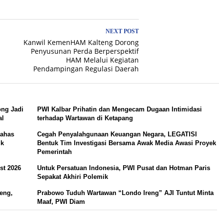
NEXT POST
Kanwil KemenHAM Kalteng Dorong
Penyusunan Perda Berperspektif
HAM Melalui Kegiatan
Pendampingan Regulasi Daerah
ong Jadi
PWI Kalbar Prihatin dan Mengecam Dugaan Intimidasi
al
terhadap Wartawan di Ketapang
Bahas
Cegah Penyalahgunaan Keuangan Negara, LEGATISI
ik
Bentuk Tim Investigasi Bersama Awak Media Awasi Proyek
Pemerintah
st 2026
Untuk Persatuan Indonesia, PWI Pusat dan Hotman Paris
Sepakat Akhiri Polemik
eng,
Prabowo Tuduh Wartawan “Londo Ireng” AJI Tuntut Minta
Maaf, PWI Diam