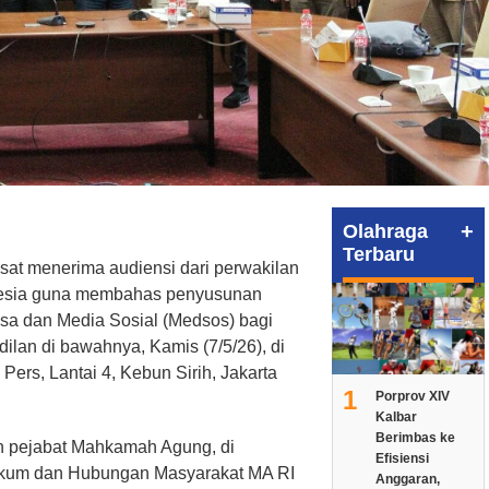
+
Olahraga
Terbaru
at menerima audiensi dari perwakilan
esia guna membahas penyusunan
a dan Media Sosial (Medsos) bagi
an di bawahnya, Kamis (7/5/26), di
ers, Lantai 4, Kebun Sirih, Jakarta
1
Porprov XIV
Kalbar
Berimbas ke
ah pejabat Mahkamah Agung, di
Efisiensi
Hukum dan Hubungan Masyarakat MA RI
Anggaran,