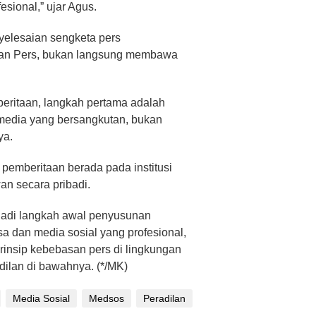
esional,” ujar Agus.
yelesaian sengketa pers
n Pers, bukan langsung membawa
beritaan, langkah pertama adalah
edia yang bersangkutan, bukan
ya.
emberitaan berada pada institusi
n secara pribadi.
jadi langkah awal penyusunan
 dan media sosial yang profesional,
prinsip kebebasan pers di lingkungan
lan di bawahnya. (*/MK)
Media Sosial
Medsos
Peradilan