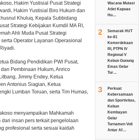
akoso, Hakim Yustisial Pusat Strategi
Wacana Mutasi
Atlet Kapuas
wardi, Hakim Yustisial Biro Hukum dan
Hu…
husnul Khuluq, Kepala Subbidang
at Strategi Kebijakan Kumdil MA RI,
2
Semarak HUT
emah Ahli Muda Pusat Strategi
ke-81
 serta Operator Layanan Operasional
Kemerdekaan
Riyadi.
RI, PTPN IV
Regional V
Kebun Gunung
etua Bidang Pendidikan PWI Pusat,
Emas Gelar
 dan Pembinaan Hukum, Anrico
Tur…
 Litbang, Jimmy Endey, Ketua
n Antonius Siagian, Ketua
3
Perkuat
ngki Lumban Toruan, serta Tim Humas,
Kebersamaan
dan Sportivitas,
Kebun
Kembayan
 Prakoso menyampaikan Mahkamah
Gelar
ari insan pers terkait pengelolaan
Turnamen Voli
 profesional serta sesuai kaidah
Antar Af…