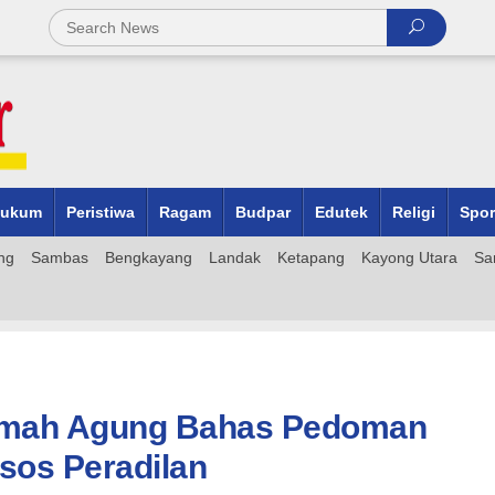
ukum
Peristiwa
Ragam
Budpar
Edutek
Religi
Spor
ng
Sambas
Bengkayang
Landak
Ketapang
Kayong Utara
Sa
amah Agung Bahas Pedoman
sos Peradilan