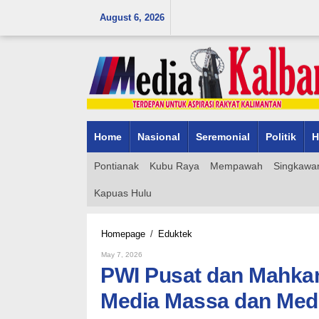
Skip
August 6, 2026
to
content
Home
Nasional
Seremonial
Politik
H
Pontianak
Kubu Raya
Mempawah
Singkawa
Kapuas Hulu
PWI
Homepage
/
Eduktek
Pusat
By
May 7, 2026
dan
Admin_mk_news
PWI Pusat dan Mahk
Mahkamah
Agung
Media Massa dan Med
Bahas
Pedoman