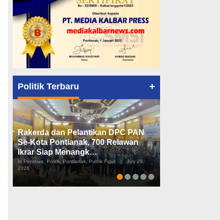
+
Politik Terbaru
Rakerda dan Pelantikan DPC PAN
Peta Politik K
Se-Kota Pontianak, 700 Relawan
Tiga Dapil da
Ikrar Siap Menangk…
Diusulkan
In Peristiwa, Politik, Pontianak, Publik Figur
|
July 29,
In Pemerintahan, Perist
2026
2026