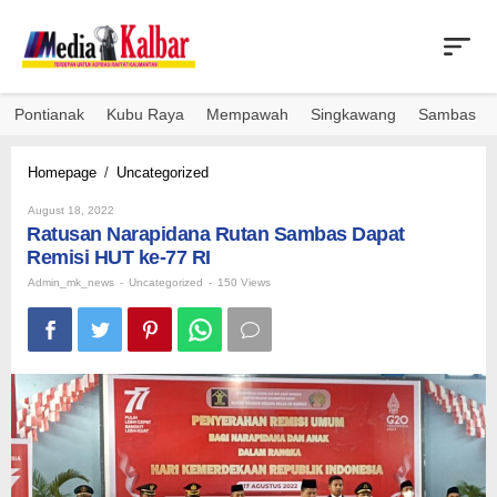
Skip
to
content
Pontianak
Kubu Raya
Mempawah
Singkawang
Sambas
Ratusan
Homepage
/
Uncategorized
Narapidana
By
Rutan
August 18, 2022
Admin_mk_news
Ratusan Narapidana Rutan Sambas Dapat
Sambas
Dapat
Remisi HUT ke-77 RI
Remisi
Admin_mk_news
-
Uncategorized
-
150 Views
HUT
ke-
77
RI