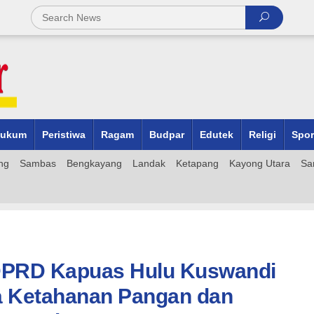
ukum
Peristiwa
Ragam
Budpar
Edutek
Religi
Spor
ng
Sambas
Bengkayang
Landak
Ketapang
Kayong Utara
Sa
 DPRD Kapuas Hulu Kuswandi
a Ketahanan Pangan dan