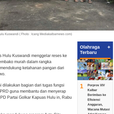
u Kuswandi ( Fhoto : Icang Mediakalbarnews com)
+
Olahraga
Terbaru
 Hulu Kuswandi menggelar reses ke
 sembako murah dalam rangka
 mendukung ketahanan pangan dari
wo.
1
dilakukan bagian dari tugas fungsi
Porprov XIV
Kalbar
ta DPRD guna membantu dan menyerap
Berimbas ke
DPD Partai Golkar Kapuas Hulu in, Rabu
Efisiensi
Anggaran,
Wacana Mutasi