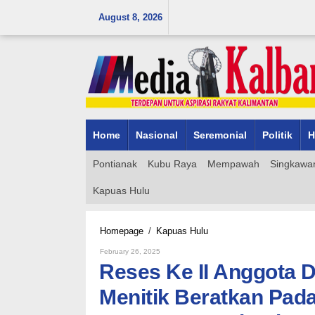
Skip
August 8, 2026
to
content
Home
Nasional
Seremonial
Politik
H
Pontianak
Kubu Raya
Mempawah
Singkawa
Kapuas Hulu
Reses
Homepage
/
Kapuas Hulu
Ke
By
February 26, 2025
II
Admin_mk_news
Reses Ke II Anggota
Anggota
DPRD
Menitik Beratkan Pad
Kapuas
Hulu