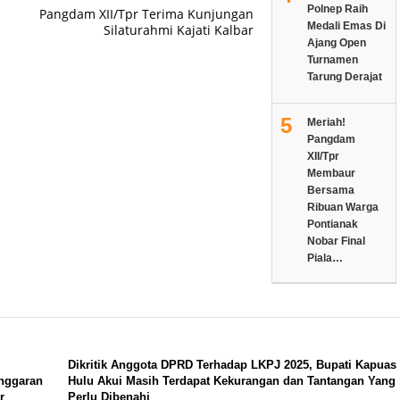
Polnep Raih
Pangdam XII/Tpr Terima Kunjungan
Medali Emas Di
Silaturahmi Kajati Kalbar
Ajang Open
Turnamen
Tarung Derajat
5
Meriah!
Pangdam
XII/Tpr
Membaur
Bersama
Ribuan Warga
Pontianak
Nobar Final
Piala…
Dikritik Anggota DPRD Terhadap LKPJ 2025, Bupati Kapuas
nggaran
Hulu Akui Masih Terdapat Kekurangan dan Tantangan Yang
r
Perlu Dibenahi