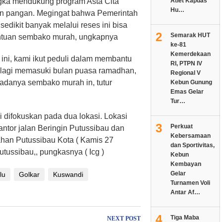
angka mendukung program Asta Cita
Atlet Kapuas
Hu…
an pangan. Megingat bahwa Pemerintah
sedikit banyak melalui reses ini bisa
2
Semarak HUT
ntuan sembako murah, ungkapnya
ke-81
Kemerdekaan
ni, kami ikut peduli dalam membantu
RI, PTPN IV
 lagi memasuki bulan puasa ramadhan,
Regional V
 adanya sembako murah in, tutur
Kebun Gunung
Emas Gelar
Tur…
i difokuskan pada dua lokasi. Lokasi
3
Perkuat
antor jalan Beringin Putussibau dan
Kebersamaan
ahan Putussibau Kota ( Kamis 27
dan Sportivitas,
utussibau,, pungkasnya ( Icg )
Kebun
Kembayan
Gelar
lu
Golkar
Kuswandi
Turnamen Voli
Antar Af…
4
Tiga Maba
NEXT POST