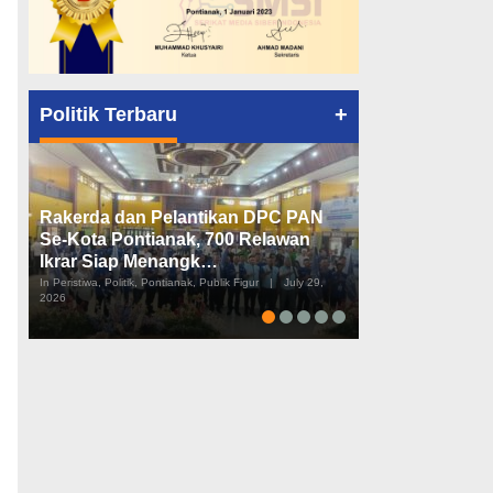
+
Politik Terbaru
Rakerda dan Pelantikan DPC PAN
Peta Politik K
Se-Kota Pontianak, 700 Relawan
Tiga Dapil da
Ikrar Siap Menangk…
Diusulkan
In Peristiwa, Politik, Pontianak, Publik Figur
|
July 29,
In Pemerintahan, Perist
2026
2026