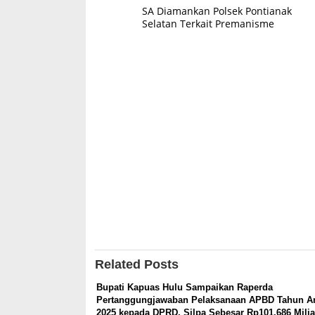
SA Diamankan Polsek Pontianak
navigation
Selatan Terkait Premanisme
Related Posts
Bupati Kapuas Hulu Sampaikan Raperda
Pertanggungjawaban Pelaksanaan APBD Tahun A
2025 kepada DPRD, Silpa Sebesar Rp101,686 Milia