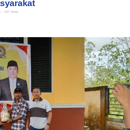
syarakat
r
-
197 Views