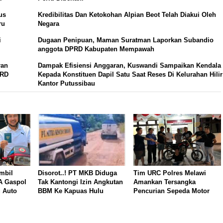
us
Kredibilitas Dan Ketokohan Alpian Beot Telah Diakui Oleh
ru
Negara
i
Dugaan Penipuan, Maman Suratman Laporkan Subandio
anggota DPRD Kabupaten Mempawah
ran
Dampak Efisiensi Anggaran, Kuswandi Sampaikan Kendala
PRD
Kepada Konstituen Dapil Satu Saat Reses Di Kelurahan Hilir
Kantor Putussibau
mbil
Disorot..! PT MKB Diduga
Tim URC Polres Melawi
A Gaspol
Tak Kantongi Izin Angkutan
Amankan Tersangka
 Auto
BBM Ke Kapuas Hulu
Pencurian Sepeda Motor