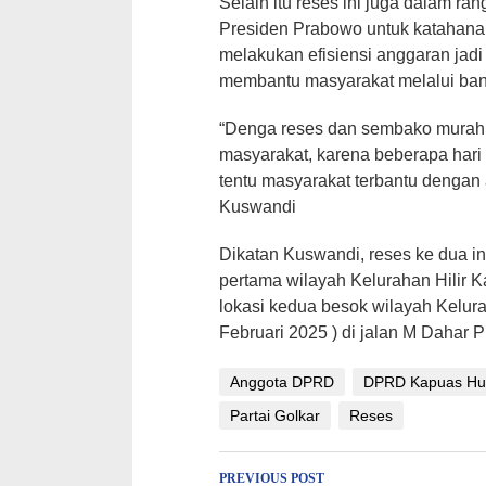
Selain itu reses ini juga dalam r
Presiden Prabowo untuk katahan
melakukan efisiensi anggaran jadi 
membantu masyarakat melalui ba
“Denga reses dan sembako murah i
masyarakat, karena beberapa hari
tentu masyarakat terbantu dengan
Kuswandi
Dikatan Kuswandi, reses ke dua in
pertama wilayah Kelurahan Hilir K
lokasi kedua besok wilayah Kelur
Februari 2025 ) di jalan M Dahar P
Anggota DPRD
DPRD Kapuas Hu
Partai Golkar
Reses
Post
PREVIOUS POST